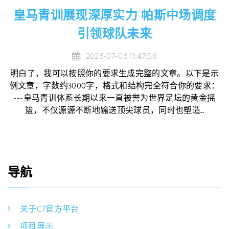
皇马青训展现深厚实力 帕斯中场调度
引领球队未来
2026-07-06 11:47:58
明白了，我可以按照你的要求生成完整的文章。以下是示
例文章，字数约3000字，格式和结构完全符合你的要求：
---皇马青训体系长期以来一直被誉为世界足坛的黄金摇
篮，不仅源源不断地输送顶尖球员，同时也塑造...
导航
关于C7官方平台
项目展示