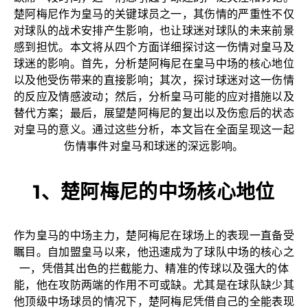
楚阿梅尼作为皇马的关键球员之一，其伤情的严重性不仅
对球队的战术安排产生影响，也让球迷对球队的未来前景
感到担忧。本文将从四个方面详细探讨这一伤情对皇马及
球迷的影响。首先，分析楚阿梅尼在皇马中场的核心地位
以及他受伤带来的直接影响；其次，探讨球迷对这一伤情
的反应及情感波动；然后，分析皇马可能的应对措施以及
替代方案；最后，展望楚阿梅尼的复出以及伤愈后的状态
对皇马的意义。通过这些分析，本文旨在全面呈现这一起
伤情事件对皇马和球迷的深远影响。
1、楚阿梅尼的中场核心地位
作为皇马的中场主力，楚阿梅尼在球场上的表现一直备受
瞩目。自加盟皇马以来，他迅速成为了球队中场的核心之
一，凭借其出色的拦截能力、精准的传球以及强大的体
能，他在攻防两端的作用不可或缺。尤其是在球队缺少其
他顶级中场球员的情况下，楚阿梅尼凭借自己的全能表现