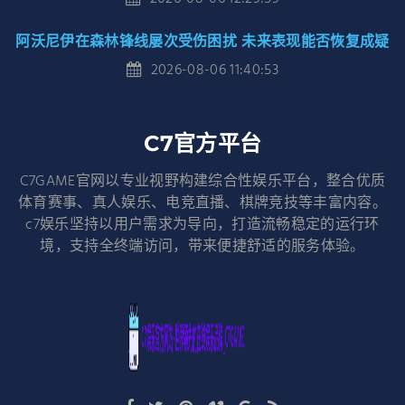
阿沃尼伊在森林锋线屡次受伤困扰 未来表现能否恢复成疑
2026-08-06 11:40:53
C7官方平台
C7GAME官网以专业视野构建综合性娱乐平台，整合优质
体育赛事、真人娱乐、电竞直播、棋牌竞技等丰富内容。
c7娱乐坚持以用户需求为导向，打造流畅稳定的运行环
境，支持全终端访问，带来便捷舒适的服务体验。