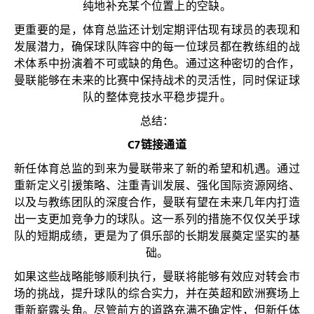
纯地补充某个位置上的空缺。
更重要的是，体育总监还计划定期评估现有球员的表现和
发展潜力，确保球队阵容中的每一位球员都在教练组的战
术体系中扮演着不可或缺的角色。通过这种密切的合作，
曼联能够在未来的比赛中保持战术的灵活性，同时保证球
队的整体竞技水平稳步提升。
总结：
C7链接通道
新任体育总监的到来为曼联带来了新的希望和机遇。通过
重新定义引援策略、注重青训发展、强化国际资源网络、
以及与教练团队的深度合作，曼联有望在未来几年内打造
出一支更加竞争力的球队。这一系列的措施不仅仅关乎球
队的短期成绩，更是为了俱乐部的长期发展奠定坚实的基
础。
如果这些战略能够顺利执行，曼联将能够有效应对转会市
场的挑战，提升球队的综合实力，并在英超和欧洲赛场上
重新崭露头角。尽管前方的道路充满不确定性，但新任体