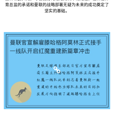
育总监的承诺和曼联的战略部署无疑为未来的成功奠定了
坚实的基础。