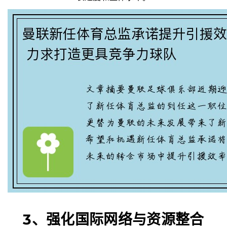
3、强化国际网络与资源整合