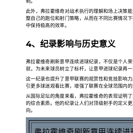
制。
此外，弗拉霍维奇对战术执行的理解和场上决策能
整自己的跑位和射门策略，从而在不同比赛情况下
中保持极高的效率。
4、纪录影响与历史意义
弗拉霍维奇刷新意甲连续进球纪录，不仅是个人荣
就，为未来球员树立了标杆，让意甲进球纪录再一
这一纪录也提升了意甲联赛的观赏性和竞技影响力
引更多球迷观看比赛，增强了联赛在全球范围内的
从国际足坛的角度来看，弗拉霍维奇的表现证明了
的综合素质。他的纪录让人们对顶级射手的定义更
向。