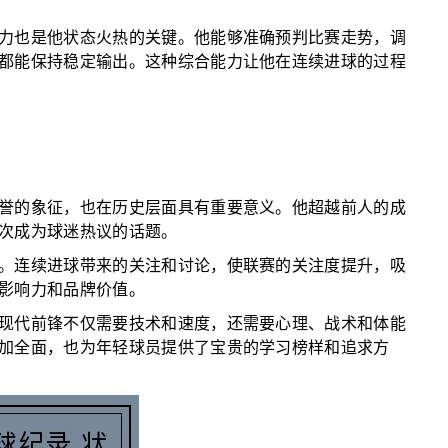
力也是他状态火热的关键。他能够准确预判比赛走势，调
都能保持稳定输出。这种综合能力让他在连续进球的过程
誉的象征，也在历史层面具有重要意义。他超越前人的成
次成为球迷热议的话题。
。连续进球带来的关注和讨论，使联赛的关注度提升，吸
影响力和品牌价值。
现代前锋不仅需要技术和速度，还需要心理、战术和体能
加全面，也为年轻球员提供了宝贵的学习榜样和追求方