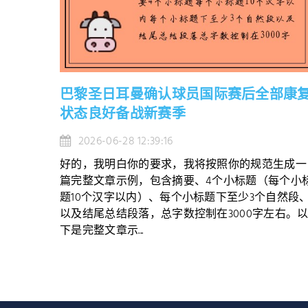
巴黎圣日耳曼确认球员国际赛后全部康
状态良好备战新赛季
2026-06-28 12:39:16
好的，我明白你的要求，我将按照你的规范生成一
篇完整文章示例，包含摘要、4个小标题（每个小
题10个汉字以内）、每个小标题下至少3个自然段
以及结尾总结段落，总字数控制在3000字左右。
下是完整文章示...