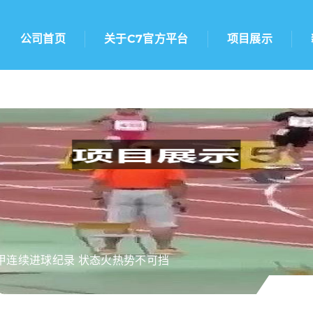
公司首页
关于C7官方平台
项目展示
甲连续进球纪录 状态火热势不可挡