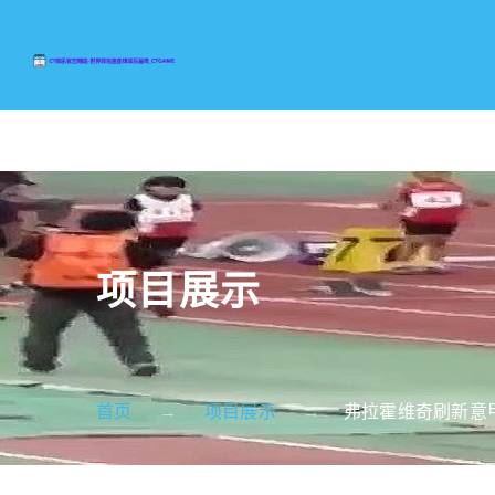
项目展示
首页
项目展示
弗拉霍维奇刷新意