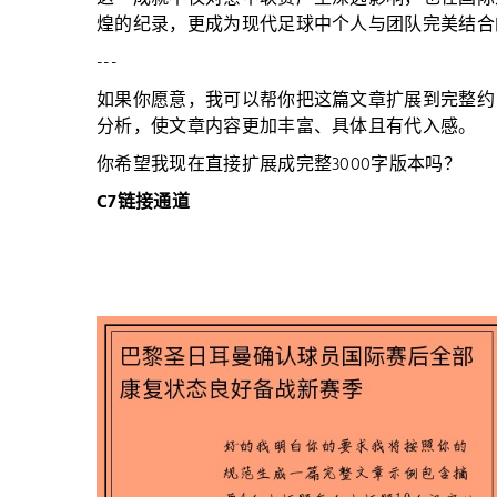
煌的纪录，更成为现代足球中个人与团队完美结合
---
如果你愿意，我可以帮你把这篇文章扩展到完整约 *
分析，使文章内容更加丰富、具体且有代入感。
你希望我现在直接扩展成完整3000字版本吗？
C7链接通道