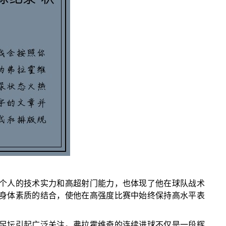
个人的技术实力和高超射门能力，也体现了他在球队战术
身体素质的结合，使他在高强度比赛中始终保持高水平表
足坛引起广泛关注。弗拉霍维奇的连续进球不仅是一段辉