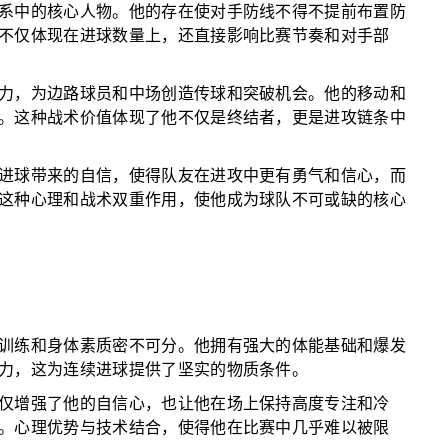
系中的核心人物。他的存在使对手防线不得不提前布置防
不仅体现在进球数量上，还直接影响比赛节奏和对手部
力，为边路球员和中场创造传球和突破机会。他的移动和
。这种战术价值体现了他不仅是终结者，更是进攻链条中
进球带来的自信，使得队友在进攻中更有勇气和信心，而
这种心理和战术双重作用，使他成为球队不可或缺的核心
训练和身体素质密不可分。他拥有强大的体能基础和爆发
力，这为连续进球提供了坚实的物质条件。
仅增强了他的自信心，也让他在场上保持高度专注和冷
。心理优势与技术结合，使得他在比赛中几乎难以被限