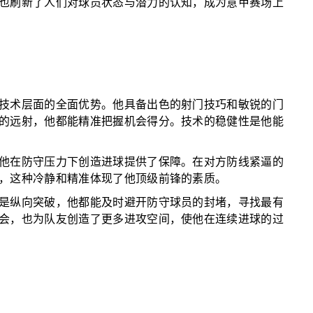
也刷新了人们对球员状态与潜力的认知，成为意甲赛场上
技术层面的全面优势。他具备出色的射门技巧和敏锐的门
的远射，他都能精准把握机会得分。技术的稳健性是他能
他在防守压力下创造进球提供了保障。在对方防线紧逼的
，这种冷静和精准体现了他顶级前锋的素质。
是纵向突破，他都能及时避开防守球员的封堵，寻找最有
会，也为队友创造了更多进攻空间，使他在连续进球的过