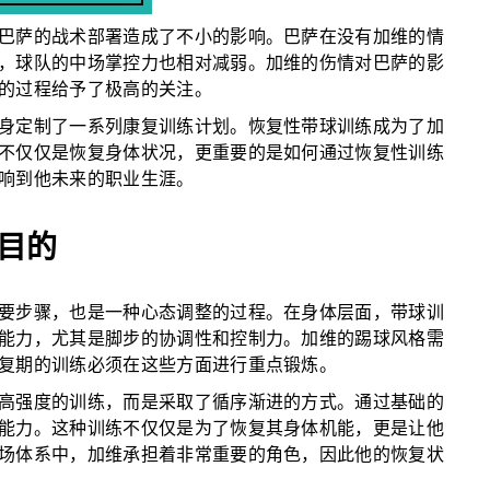
巴萨的战术部署造成了不小的影响。巴萨在没有加维的情
，球队的中场掌控力也相对减弱。加维的伤情对巴萨的影
的过程给予了极高的关注。
身定制了一系列康复训练计划。恢复性带球训练成为了加
不仅仅是恢复身体状况，更重要的是如何通过恢复性训练
响到他未来的职业生涯。
目的
要步骤，也是一种心态调整的过程。在身体层面，带球训
能力，尤其是脚步的协调性和控制力。加维的踢球风格需
复期的训练必须在这些方面进行重点锻炼。
高强度的训练，而是采取了循序渐进的方式。通过基础的
能力。这种训练不仅仅是为了恢复其身体机能，更是让他
场体系中，加维承担着非常重要的角色，因此他的恢复状