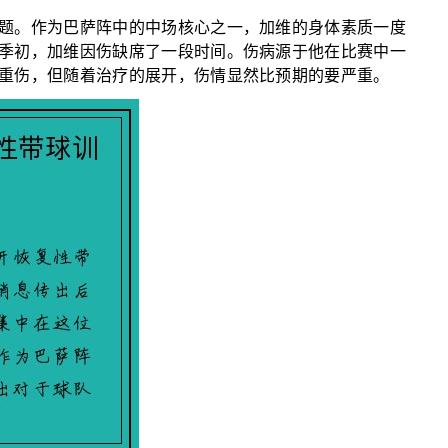
题。作为巴萨阵中的中场核心之一，加维的身体素质一度
季初，加维因伤缺席了一段时间。伤病源于他在比赛中一
重伤，但随着治疗的展开，伤情显然比预期的要严重。