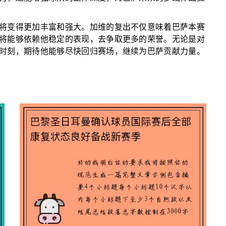
将变得更加丰富和强大。加维的复出不仅意味着巴萨本赛
将能够依赖他稳定的表现，去争取更多的荣誉。无论是对
时刻，期待他能够尽快回归赛场，继续为巴萨贡献力量。