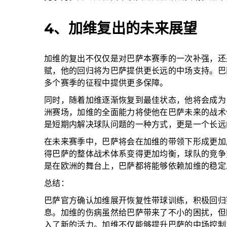
4、加维复出的未来展望
加维的复出不仅仅是对巴萨本赛季的一次补强，还
赋，他的回归将为巴萨提供更长远的中场支持。巴
多个赛季的征程中提供更多保障。
同时，随着加维逐渐恢复到最佳状态，他将会成为
洲赛场，加维的全面能力将使他在巴萨未来的战术
是短期内解决球队问题的一种方式，更是一个长远
在未来赛季中，巴萨将会在加维的带领下形成更加
得巴萨的整体战术体系变得更加均衡，球队的竞争
是在欧洲的舞台上，巴萨都将能够依赖加维的稳定
总结：
巴萨官方确认加维展开恢复性带球训练，积极回归
息。加维的伤病虽然给巴萨带来了不小的困扰，但
入了新的活力。加维不仅能够提升巴萨的中场控制