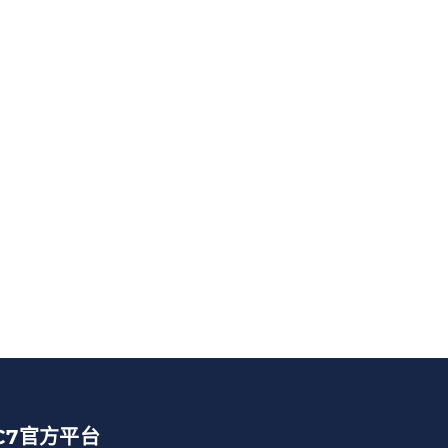
C7官方平台