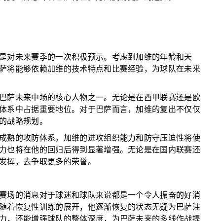
是对未来赛季的一次积极预示。考虑到加维的年龄和天
萨将能够依赖加维的技术特点和比赛经验，为球队在未来
巴萨未来中场的核心人物之一。无论是在西甲联赛还是欧
体系中占据重要地位。对于巴萨而言，加维的复出不仅仅
的战略规划。
成熟的攻防体系。加维的进攻组织能力和防守压迫性将使
力也将在他的回归后得到显著增强。无论是在国内联赛还
发挥，去争取更多的荣誉。
赛场的消息对于球迷和球队来说都是一个令人振奋的好消
随着恢复性训练的展开，他逐渐恢复的状态无疑为巴萨注
力，还能增强球队的整体深度，为巴萨未来的多线作战提