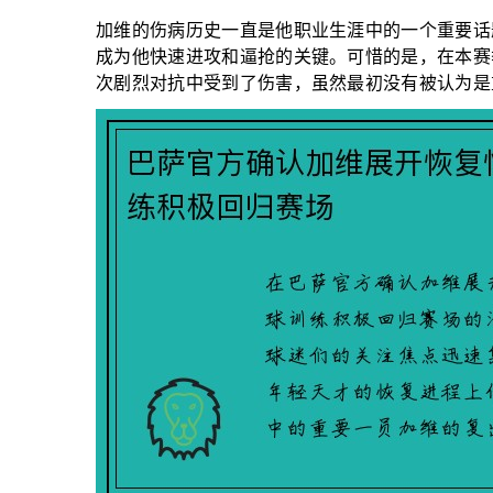
加维的伤病历史一直是他职业生涯中的一个重要话
成为他快速进攻和逼抢的关键。可惜的是，在本赛
次剧烈对抗中受到了伤害，虽然最初没有被认为是