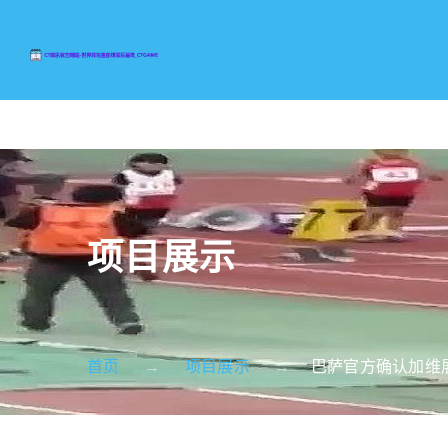
项目展示
首页
项目展示
巴萨官方确认加维