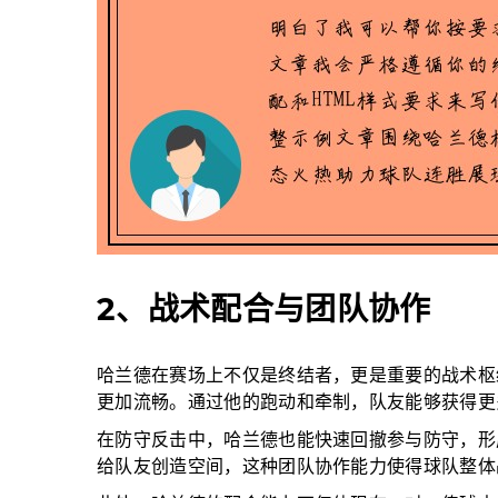
2、战术配合与团队协作
哈兰德在赛场上不仅是终结者，更是重要的战术枢
更加流畅。通过他的跑动和牵制，队友能够获得更
在防守反击中，哈兰德也能快速回撤参与防守，形
给队友创造空间，这种团队协作能力使得球队整体