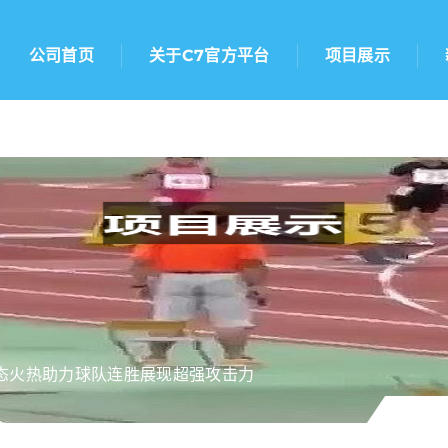
公司首页
关于C7官方平台
项目展示
态火热助力球队连胜展现超强攻击力