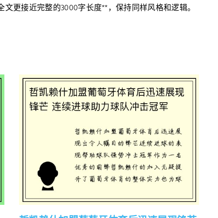
文更接近完整的3000字长度**，保持同样风格和逻辑。