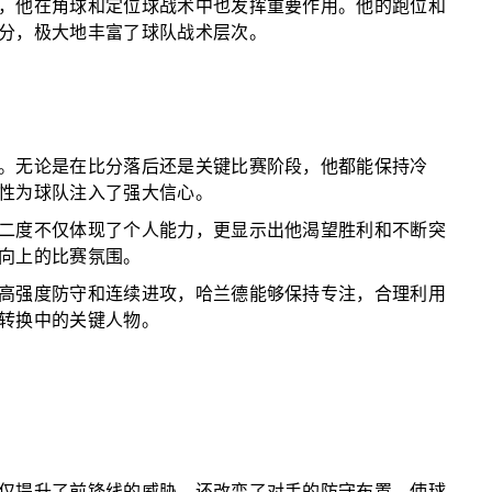
，他在角球和定位球战术中也发挥重要作用。他的跑位和
分，极大地丰富了球队战术层次。
。无论是在比分落后还是关键比赛阶段，他都能保持冷
性为球队注入了强大信心。
二度不仅体现了个人能力，更显示出他渴望胜利和不断突
向上的比赛氛围。
高强度防守和连续进攻，哈兰德能够保持专注，合理利用
转换中的关键人物。