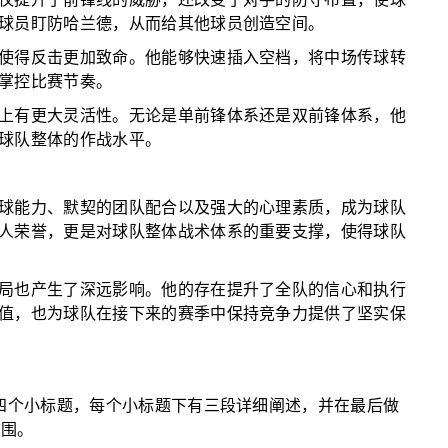
仅提升了前锋线的威胁，还改变了对手的防守布置，使球
球员盯防哈兰德，从而给其他球员创造空间。
使得反击更加致命。他能够快速插入空档，将中场传球转
掌控比赛节奏。
上有更大灵活性。无论是单前锋体系还是双前锋体系，他
球队整体的作战水平。
球能力、默契的团队配合以及强大的心理素质，成为球队
人荣誉，更是对球队整体战术体系的重要支撑，使得球队
局也产生了深远影响。他的存在提升了全队的信心和执行
值，也为球队在接下来的赛季中保持竞争力提供了坚实保
为四个小标题，每个小标题下有三段详细阐述，并在最后做
范围。