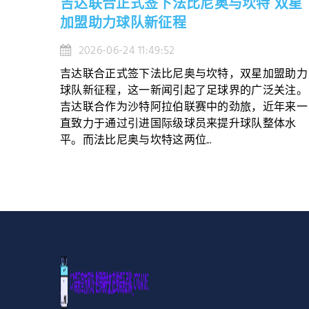
吉达联合正式签下法比尼奥与坎特 双星
加盟助力球队新征程
2026-06-24 11:49:52
吉达联合正式签下法比尼奥与坎特，双星加盟助力
球队新征程，这一新闻引起了足球界的广泛关注。
吉达联合作为沙特阿拉伯联赛中的劲旅，近年来一
直致力于通过引进国际级球员来提升球队整体水
平。而法比尼奥与坎特这两位...