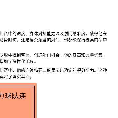
比赛中的速度、身体对抗能力以及射门精准度，使得他在
贴身盯防，还是复杂角度的射门，他都能保持极高的命中
队形中找到空档，创造射门机会。他的身高和力量优势，
增加了多样化手段。
比赛中，他的连续梅开二度显示出稳定的得分能力。这种
奠定了坚实基础。