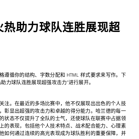
火热助力球队连胜展现超
遵循你的结构、字数分配和 HTML 样式要求来写作。下
热助力球队连胜展现超强攻击力”进行展开。
关注。在最近的多场比赛中，他不仅展现出出色的个人技
，彰显出超强的攻击力和卓越的得分能力。哈兰德的每一
的状态不仅提升了全队的士气，还使球队在联赛中占据领
上的表现，包括他个人技术特点、战术配合能力、心理素
他如何通过连续的高光表现成为球队胜利的重要保障，并