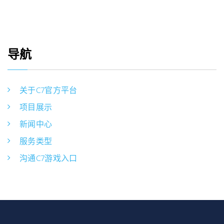
导航
关于C7官方平台
项目展示
新闻中心
服务类型
沟通C7游戏入口