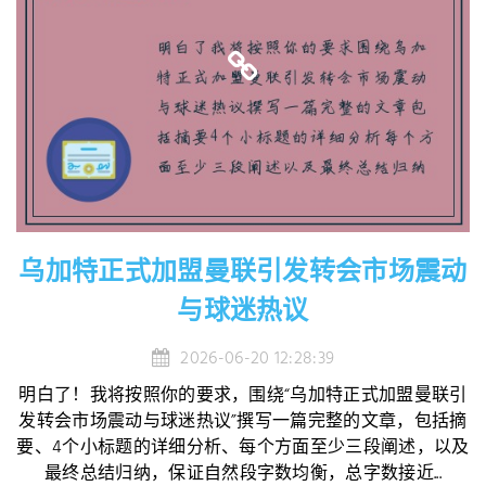
乌加特正式加盟曼联引发转会市场震动
与球迷热议
2026-06-20 12:28:39
明白了！我将按照你的要求，围绕“乌加特正式加盟曼联引
发转会市场震动与球迷热议”撰写一篇完整的文章，包括摘
要、4个小标题的详细分析、每个方面至少三段阐述，以及
最终总结归纳，保证自然段字数均衡，总字数接近...