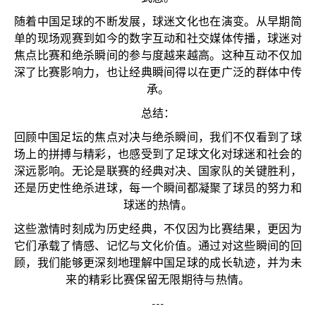
随着中国足球的不断发展，球迷文化也在演变。从早期简
单的现场观赛到如今的数字互动和社交媒体传播，球迷对
焦点比赛和绝杀瞬间的参与度越来越高。这种互动不仅加
深了比赛影响力，也让经典瞬间得以在更广泛的群体中传
承。
总结：
回顾中国足坛的焦点对决与绝杀瞬间，我们不仅看到了球
场上的拼搏与精彩，也感受到了足球文化对球迷和社会的
深远影响。无论是联赛的经典对决、国家队的关键胜利，
还是历史性绝杀进球，每一个瞬间都凝聚了球员的努力和
球迷的热情。
这些激情时刻成为历史经典，不仅因为比赛结果，更因为
它们承载了情感、记忆与文化价值。通过对这些瞬间的回
顾，我们能够更深刻地理解中国足球的成长轨迹，并为未
来的精彩比赛保留无限期待与热情。
---