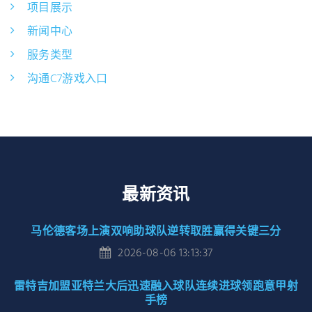
项目展示
新闻中心
服务类型
沟通C7游戏入口
最新资讯
马伦德客场上演双响助球队逆转取胜赢得关键三分
2026-08-06 13:13:37
雷特吉加盟亚特兰大后迅速融入球队连续进球领跑意甲射
手榜