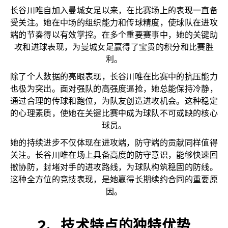
长谷川唯自加入曼城女足以来，在比赛场上的表现一直备
受关注。她在中场的组织能力和传球精度，使球队在进攻
端的节奏得以有效掌控。在多个重要赛事中，她的关键助
攻和进球表现，为曼城女足赢得了宝贵的积分和比赛胜
利。
除了个人数据的亮眼表现，长谷川唯在比赛中的抗压能力
也极为突出。面对强队的高强度逼抢，她总能保持冷静，
通过合理的传球和跑位，为队友创造进攻机会。这种稳定
的心理素质，使她在关键比赛中成为球队不可或缺的核心
球员。
她的持续进步不仅体现在进攻端，防守端的贡献同样值得
关注。长谷川唯在场上具备高度的防守意识，能够快速回
撤协防，封堵对手的进攻路线，为球队构筑稳固的防线。
这种全方位的竞技表现，是她赢得长期续约合同的重要原
因。
2、技术特点的独特优势