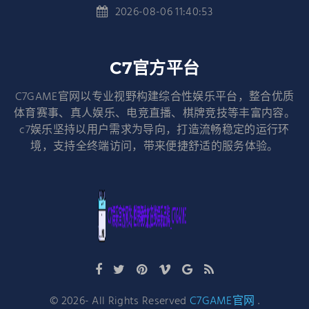
2026-08-06 11:40:53
C7官方平台
C7GAME官网以专业视野构建综合性娱乐平台，整合优质
体育赛事、真人娱乐、电竞直播、棋牌竞技等丰富内容。
c7娱乐坚持以用户需求为导向，打造流畅稳定的运行环
境，支持全终端访问，带来便捷舒适的服务体验。
©
2026
- All Rights Reserved
C7GAME官网
.