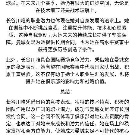
球员。在未来几个赛季，她仍有很大的进步空间，无论是
在技术细节还是战术理解上。
长谷川唯的职业潜力也体现在她对自身发展的追求上。她
在训练中不断挑战自我，注重提升体能、技术和心理素
质，这种自我驱动力为她未来的持续成长提供了坚实保
障。曼城女足为她提供长期合同，也为她在高水平赛事中
获得更多历练创造了条件。
此外，长谷川唯具备国际赛场竞争潜力。凭借她在曼城女
足的稳定表现，她有望在国际赛事中代表国家队出战，积
累丰富经验。这不仅有助于她个人职业生涯的发展，也将
提升她在俱乐部的影响力和战略价值。
总结：
长谷川唯凭借出色的竞技表现、独特的技术特点、积极的
团队作用以及广阔的职业潜力，成功与曼城女足签订长期
续约合同。这一合同不仅体现了俱乐部对她过去贡献的肯
定，也表达了对她未来成长和潜力的信任。她在场上的稳
定发挥和全方位能力，使她成为曼城女足不可替代的核心