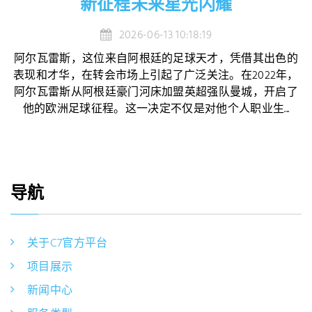
新征程未来星光闪耀
2026-06-13 10:18:19
阿尔瓦雷斯，这位来自阿根廷的足球天才，凭借其出色的
表现和才华，在转会市场上引起了广泛关注。在2022年，
阿尔瓦雷斯从阿根廷豪门河床加盟英超强队曼城，开启了
他的欧洲足球征程。这一决定不仅是对他个人职业生...
导航
关于C7官方平台
项目展示
新闻中心