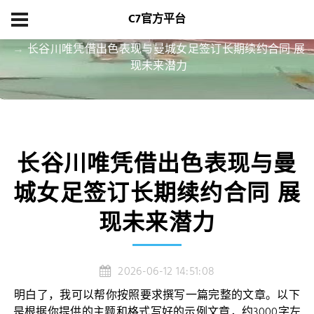
C7官方平台
首页
项目展示
长谷川唯凭借出色表现与曼城女足签订长期续约合同 展
现未来潜力
长谷川唯凭借出色表现与曼
城女足签订长期续约合同 展
现未来潜力
2026-06-12 14:51:08
明白了，我可以帮你按照要求撰写一篇完整的文章。以下
是根据你提供的主题和格式写好的示例文章，约3000字左