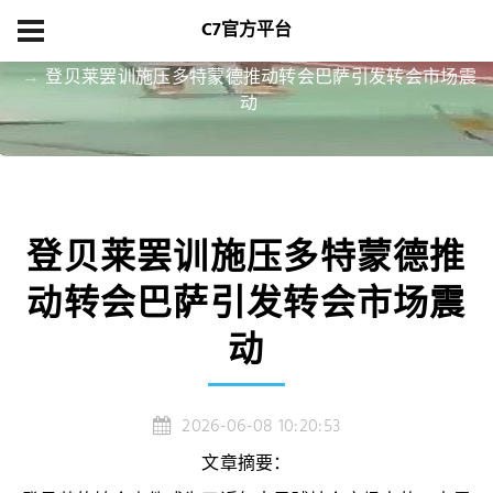
C7官方平台
首页
项目展示
登贝莱罢训施压多特蒙德推动转会巴萨引发转会市场震
动
登贝莱罢训施压多特蒙德推
动转会巴萨引发转会市场震
动
2026-06-08 10:20:53
文章摘要：