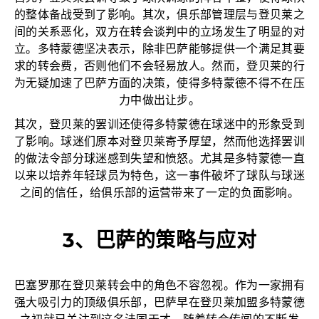
的整体备战受到了影响。其次，俱乐部管理层与登贝莱之
间的关系恶化，双方在转会谈判中的立场发生了明显的对
立。多特蒙德坚决表示，除非巴萨能够提供一个满足其要
求的转会费，否则他们不会轻易放人。然而，登贝莱的行
为无疑加速了巴萨方面的决策，使得多特蒙德不得不在压
力中做出让步。
其次，登贝莱的罢训还使得多特蒙德在球迷中的形象受到
了影响。球迷们原本对登贝莱寄予厚望，然而他选择罢训
的做法令部分球迷感到失望和愤怒。尤其是多特蒙德一直
以来以培养年轻球员为特色，这一事件破坏了球队与球迷
之间的信任，给俱乐部的运营带来了一定的负面影响。
3、巴萨的策略与应对
巴塞罗那在登贝莱转会中的角色不容忽视。作为一家拥有
强大吸引力的顶级俱乐部，巴萨早在登贝莱加盟多特蒙德