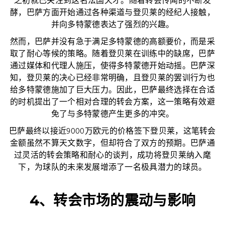
之初就已关注到这名法国天才。随着转会传闻的不断发
酵，巴萨方面开始通过各种渠道与登贝莱的经纪人接触，
并向多特蒙德表达了强烈的兴趣。
然而，巴萨并没有急于满足多特蒙德的高额要价，而是采
取了耐心等候的策略。随着登贝莱在训练中的缺席，巴萨
通过媒体和代理人施压，使得多特蒙德开始动摇。巴萨深
知，登贝莱的决心已经非常明确，且登贝莱的罢训行为也
给多特蒙德施加了巨大压力。因此，巴萨最终选择在合适
的时机提出了一个相对合理的转会方案，这一策略有效避
免了与多特蒙德产生更多的冲突。
巴萨最终以接近9000万欧元的价格签下登贝莱，这笔转会
金额虽然不算天文数字，但却符合了双方的预期。巴萨通
过灵活的转会策略和耐心的谈判，成功将登贝莱纳入麾
下，为球队的未来发展增添了一名极具潜力的球员。
4、转会市场的震动与影响