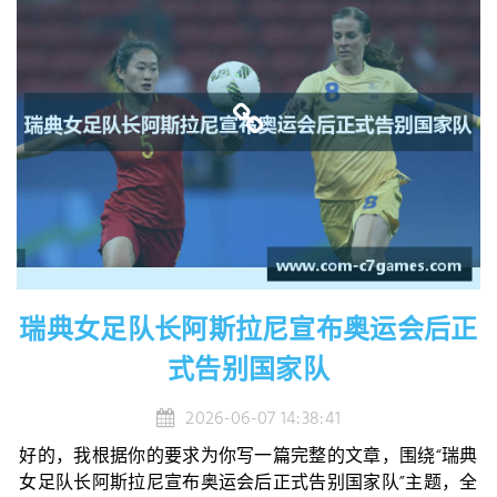
瑞典女足队长阿斯拉尼宣布奥运会后正
式告别国家队
2026-06-07 14:38:41
好的，我根据你的要求为你写一篇完整的文章，围绕“瑞典
女足队长阿斯拉尼宣布奥运会后正式告别国家队”主题，全