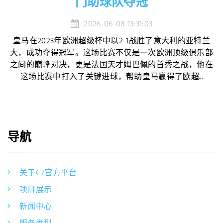
门助球队夺冠
2026-06-08 13:31:03
皇马在2023年欧洲超级杯中以2-1战胜了意大利的亚特兰
大，成功夺得冠军。这场比赛不仅是一次欧洲顶级俱乐部
之间的巅峰对决，更是法国天才姆巴佩的首秀之战，他在
这场比赛中打入了关键进球，帮助皇马赢得了欧超...
导航
关于C7官方平台
项目展示
新闻中心