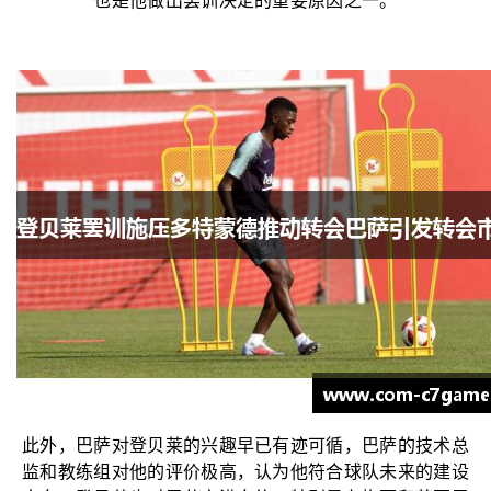
也是他做出罢训决定的重要原因之一。
此外，巴萨对登贝莱的兴趣早已有迹可循，巴萨的技术总
监和教练组对他的评价极高，认为他符合球队未来的建设