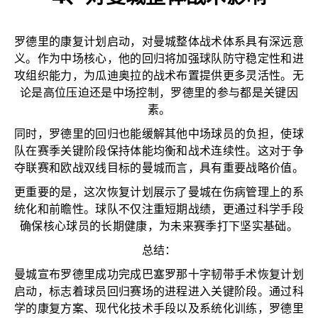
罗德里的康复计划启动，对曼城整体战术体系具有深远意
义。作为中场核心，他的回归将加强球队防守稳定性和进
攻组织能力，为瓜迪奥拉的战术布置提供更多灵活性。无
论是高位压迫还是中场控制，罗德里的参与都是关键因
素。
同时，罗德里的回归也能缓解其他中场球员的负担，使球
队在赛季关键阶段保持体能均衡和战术连续性。这对于争
夺联赛和欧战双线目标的曼城而言，具有重要战略价值。
更重要的是，这次恢复计划展示了曼城在伤病管理上的系
统化和前瞻性。球队不仅注重短期战绩，更通过科学手段
确保核心球员的长期健康，为未来赛季打下坚实基础。
总结：
曼城宣布罗德里成功完成巴塞罗那十字韧带手术恢复计划
启动，标志着球员回归赛场的进程进入关键阶段。通过科
学的康复方案、现代化技术手段以及系统化训练，罗德里