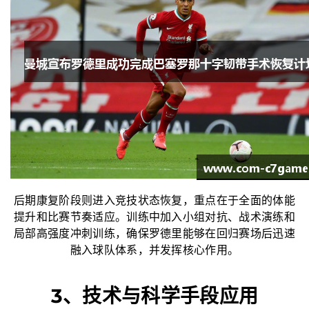
后期康复阶段则进入竞技状态恢复，重点在于全面的体能
提升和比赛节奏适应。训练中加入小组对抗、战术演练和
局部高强度冲刺训练，确保罗德里能够在回归赛场后迅速
融入球队体系，并发挥核心作用。
3、技术与科学手段应用