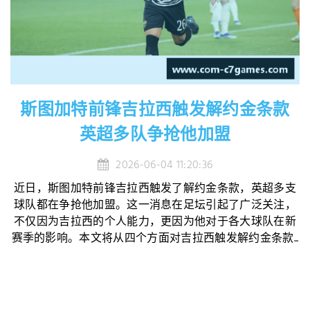
斯图加特前锋吉拉西触发解约金条款
英超多队争抢他加盟
2026-06-04 11:20:36
近日，斯图加特前锋吉拉西触发了解约金条款，英超多支
球队都在争抢他加盟。这一消息在足坛引起了广泛关注，
不仅因为吉拉西的个人能力，更因为他对于各大球队在新
赛季的影响。本文将从四个方面对吉拉西触发解约金条款...