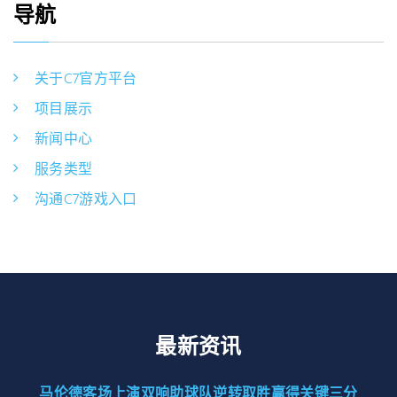
导航
关于C7官方平台
项目展示
新闻中心
服务类型
沟通C7游戏入口
最新资讯
马伦德客场上演双响助球队逆转取胜赢得关键三分