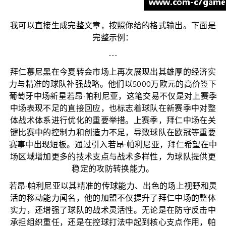
我可以直接生成完整文章，按照你给的格式输出。下面是
完整示例：
---
拜仁慕尼黑在今夏转会市场上再次展现出其雄厚的经济实
力与精准的球队补强战略。他们以5000万欧元的高价签下
葡萄牙中场新星若昂·帕利尼亚，这笔交易不仅是对上赛季
中场表现不足的直接回应，也标志着球队在新赛季中对整
体战术体系进行优化的重要举措。上赛季，拜仁中场在关
键比赛中的控制力和创造力不足，导致球队在欧冠等重要
赛事中出现短板。通过引入若昂·帕利尼亚，拜仁希望在中
场区域增加更多的技术支点与战术多样性，为球队提供更
稳定的攻防转换能力。
若昂·帕利尼亚以其精准的传球能力、出色的场上视野和灵
活的移动能力闻名，他的加盟不仅提升了拜仁中场的整体
实力，还增强了球队的战术灵活性。无论是在防守反击中
承担组织重任，还是在控球打法中起到核心支点作用，帕