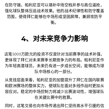
在防守端，帕利尼亚可以填补中场空档并参与高位逼抢，
强化球队整体压迫战术效果。他的战术纪律性和防守覆盖
范围，使得拜仁能够在中场形成坚固屏障，兼顾攻防平
衡。
4、对未来竞争力影响
这笔5000万欧元的投资不仅是针对当前赛季的战术补强，
更体现了拜仁对未来赛季长期竞争力的布局。帕利尼亚作
为年轻高潜球员，未来仍有进一步成长空间，能够成为球
队中场核心的一部分。
从竞技层面来看，帕利尼亚的加盟提升了拜仁在国内联赛
和欧洲赛场的整体实力，使球队在面对多线作战时更加从
容应对。稳定的中场控制力将减少比赛波动性，增强球队
在关键比赛中的胜算。
同时，这笔交易也向市场传递出拜仁坚持高水平引援的信