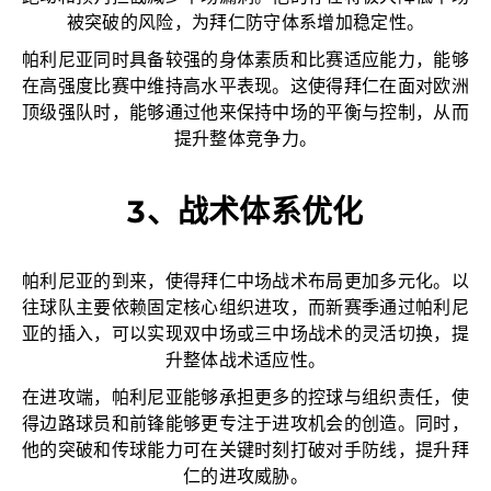
被突破的风险，为拜仁防守体系增加稳定性。
帕利尼亚同时具备较强的身体素质和比赛适应能力，能够
在高强度比赛中维持高水平表现。这使得拜仁在面对欧洲
顶级强队时，能够通过他来保持中场的平衡与控制，从而
提升整体竞争力。
3、战术体系优化
帕利尼亚的到来，使得拜仁中场战术布局更加多元化。以
往球队主要依赖固定核心组织进攻，而新赛季通过帕利尼
亚的插入，可以实现双中场或三中场战术的灵活切换，提
升整体战术适应性。
在进攻端，帕利尼亚能够承担更多的控球与组织责任，使
得边路球员和前锋能够更专注于进攻机会的创造。同时，
他的突破和传球能力可在关键时刻打破对手防线，提升拜
仁的进攻威胁。