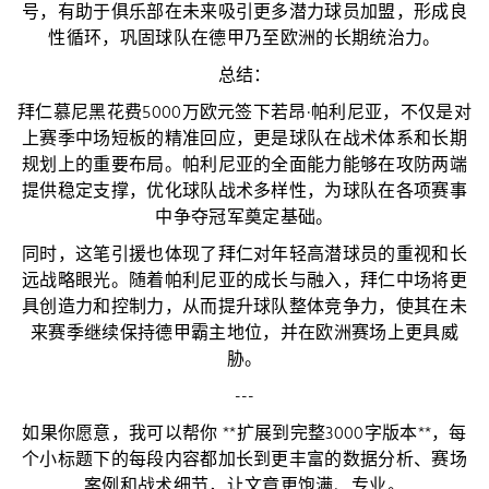
号，有助于俱乐部在未来吸引更多潜力球员加盟，形成良
性循环，巩固球队在德甲乃至欧洲的长期统治力。
总结：
拜仁慕尼黑花费5000万欧元签下若昂·帕利尼亚，不仅是对
上赛季中场短板的精准回应，更是球队在战术体系和长期
规划上的重要布局。帕利尼亚的全面能力能够在攻防两端
提供稳定支撑，优化球队战术多样性，为球队在各项赛事
中争夺冠军奠定基础。
同时，这笔引援也体现了拜仁对年轻高潜球员的重视和长
远战略眼光。随着帕利尼亚的成长与融入，拜仁中场将更
具创造力和控制力，从而提升球队整体竞争力，使其在未
来赛季继续保持德甲霸主地位，并在欧洲赛场上更具威
胁。
---
如果你愿意，我可以帮你 **扩展到完整3000字版本**，每
个小标题下的每段内容都加长到更丰富的数据分析、赛场
案例和战术细节，让文章更饱满、专业。