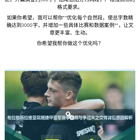
述，开篇摘要约300字，结尾总结分为两段，严格按照你的
格式要求。
如果你希望，我可以帮你**优化每个自然段，使总字数精
确达到3000字，并增加一些具体比赛和数据案例**，让文
章更丰富、生动。
你希望我帮你做这个优化吗？