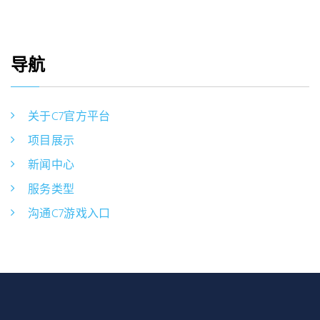
导航
关于C7官方平台
项目展示
新闻中心
服务类型
沟通C7游戏入口