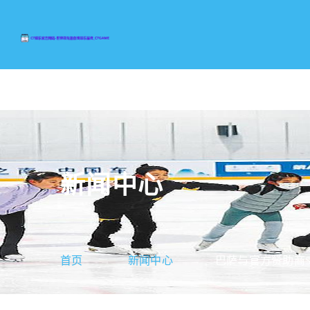
新闻中心
首页
新闻中心
巴萨与官方赞助商S