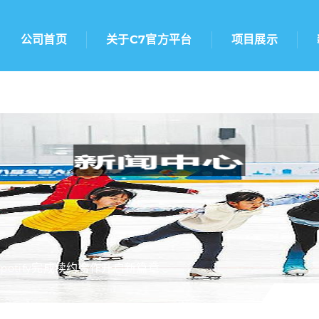
公司首页
关于C7官方平台
项目展示
potify完成续约合作开启新篇章