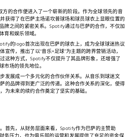
以来，双方的合作便进入了一个崭新的阶段。作为全球领先的音
助商，并获得了在巴萨主场诺坎普球场和球员球衣上显眼位置的
牌之间的紧密关系。Spotify通过与巴萨的合作，不仅加
体育和娱乐领域。
tify的logo首次出现在巴萨的球衣上，成为全球球迷热议
交媒体宣传，推出了以“音乐+足球”为主题的跨界营销活动，
通过这种方式，Spotify不仅提升了其品牌形象，还增强了
球市场的领先地位。
而是逐步发展成一个多元化的合作伙伴关系。从音乐到球迷文
也让巴萨的品牌得到更广泛的传递。这种合作关系的深化，使得
联系，为未来的续约合作奠定了坚实的基础。
值。首先，从财务层面来看，Spotify作为巴萨的主赞助
财务压力，也为俱乐部的运营和发展提供了充足的资金保