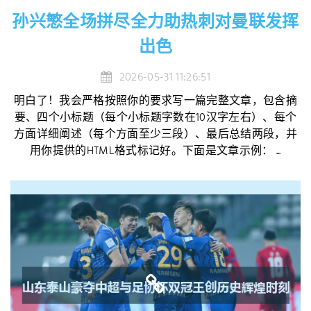
孙兴慜全场拼尽全力助热刺对曼联发挥
出色
2026-05-31 11:26:51
明白了！我会严格按照你的要求写一篇完整文章，包含摘
要、四个小标题（每个小标题字数在10汉字左右）、每个
方面详细阐述（每个方面至少三段）、最后总结两段，并
用你提供的HTML格式标记好。下面是文章示例： ...