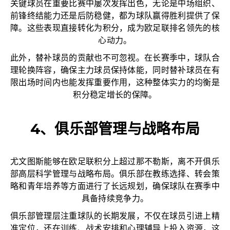
关键球员在重要比赛中屡次发挥出色，无论是中场组织、
前锋终结能力还是后防稳健，都为球队赢得胜利提供了保
障。这些表现直接转化为积分，成为欧足联排名领先的核
心动力。
此外，替补球员的贡献也不可忽视。在长赛季中，球队合
理轮换阵容，确保主力球员保持体能，同时替补球员在有
限出场时间内也能发挥重要作用，这种整体实力的均衡是
积分稳定增长的保障。
4、俱乐部管理与战略布局
尤文图斯能够在欧足联积分上超过那不勒斯，离不开俱乐
部高层科学管理与战略布局。俱乐部在教练选择、转会策
略和青年培养等方面进行了长远规划，确保球队在赛季中
具备持续竞争力。
俱乐部管理层注重球队的长期发展，不仅在球员引进上精
准定位，还在训练、战术安排和心理辅导上投入资源，这