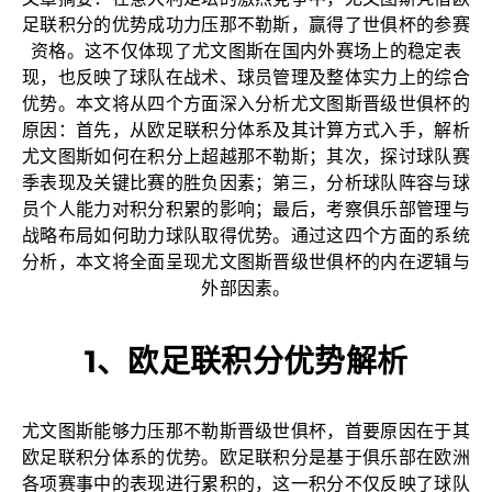
文章摘要：在意大利足坛的激烈竞争中，尤文图斯凭借欧
足联积分的优势成功力压那不勒斯，赢得了世俱杯的参赛
资格。这不仅体现了尤文图斯在国内外赛场上的稳定表
现，也反映了球队在战术、球员管理及整体实力上的综合
优势。本文将从四个方面深入分析尤文图斯晋级世俱杯的
原因：首先，从欧足联积分体系及其计算方式入手，解析
尤文图斯如何在积分上超越那不勒斯；其次，探讨球队赛
季表现及关键比赛的胜负因素；第三，分析球队阵容与球
员个人能力对积分积累的影响；最后，考察俱乐部管理与
战略布局如何助力球队取得优势。通过这四个方面的系统
分析，本文将全面呈现尤文图斯晋级世俱杯的内在逻辑与
外部因素。
1、欧足联积分优势解析
尤文图斯能够力压那不勒斯晋级世俱杯，首要原因在于其
欧足联积分体系的优势。欧足联积分是基于俱乐部在欧洲
各项赛事中的表现进行累积的，这一积分不仅反映了球队