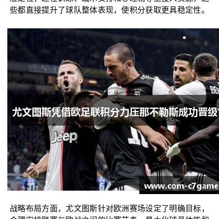
些都直接提升了球队整体表现，使积分获取更具稳定性。
战略布局方面，尤文图斯针对欧洲赛场设定了明确目标，