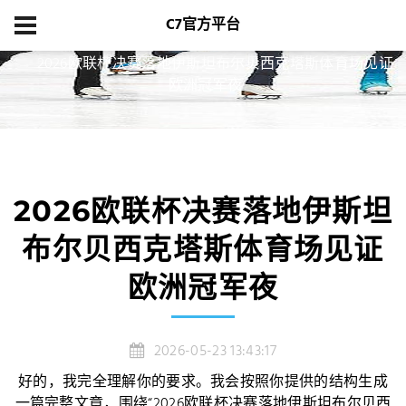
C7官方平台
首页
新闻中心
2026欧联杯决赛落地伊斯坦布尔贝西克塔斯体育场见证
欧洲冠军夜
2026欧联杯决赛落地伊斯坦
布尔贝西克塔斯体育场见证
欧洲冠军夜
2026-05-23 13:43:17
好的，我完全理解你的要求。我会按照你提供的结构生成
一篇完整文章，围绕“2026欧联杯决赛落地伊斯坦布尔贝西