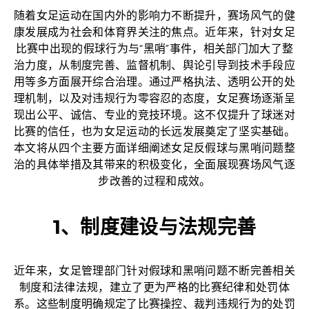
随着女足运动在国内外的影响力不断提升，赛场风气的健
康发展成为社会和体育界关注的焦点。近年来，针对女足
比赛中出现的假球行为与“黑哨”事件，相关部门加大了整
治力度，从制度完善、监督机制、舆论引导到技术手段应
用等多方面展开综合治理。通过严格执法、透明公开的处
理机制，以及对违规行为零容忍的态度，女足赛场逐渐呈
现出公平、诚信、专业的竞技环境。这不仅提升了球迷对
比赛的信任，也为女足运动的长远发展奠定了坚实基础。
本文将从四个主要方面详细阐述女足反假球与黑哨问题整
治的具体举措及其带来的积极变化，全面展现赛场风气逐
步改善的过程和成效。
1、制度建设与法规完善
近年来，女足管理部门针对假球和黑哨问题不断完善相关
制度和法律法规，建立了更为严格的比赛纪律和处罚体
系。这些制度明确规定了比赛操控、裁判违规行为的处罚