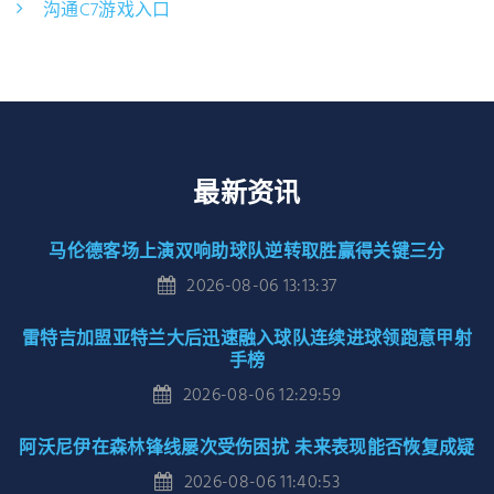
沟通C7游戏入口
最新资讯
马伦德客场上演双响助球队逆转取胜赢得关键三分
2026-08-06 13:13:37
雷特吉加盟亚特兰大后迅速融入球队连续进球领跑意甲射
手榜
2026-08-06 12:29:59
阿沃尼伊在森林锋线屡次受伤困扰 未来表现能否恢复成疑
2026-08-06 11:40:53