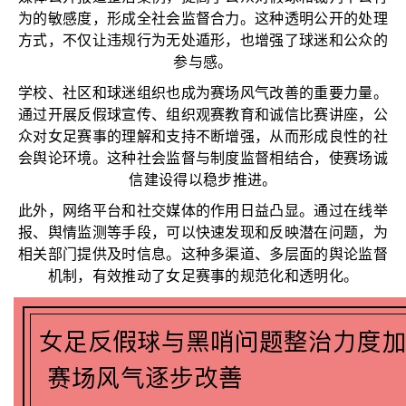
为的敏感度，形成全社会监督合力。这种透明公开的处理
方式，不仅让违规行为无处遁形，也增强了球迷和公众的
参与感。
学校、社区和球迷组织也成为赛场风气改善的重要力量。
通过开展反假球宣传、组织观赛教育和诚信比赛讲座，公
众对女足赛事的理解和支持不断增强，从而形成良性的社
会舆论环境。这种社会监督与制度监督相结合，使赛场诚
信建设得以稳步推进。
此外，网络平台和社交媒体的作用日益凸显。通过在线举
报、舆情监测等手段，可以快速发现和反映潜在问题，为
相关部门提供及时信息。这种多渠道、多层面的舆论监督
机制，有效推动了女足赛事的规范化和透明化。