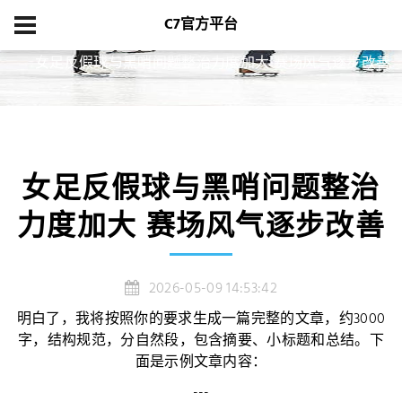
C7官方平台
首页
新闻中心
女足反假球与黑哨问题整治力度加大 赛场风气逐步改善
女足反假球与黑哨问题整治
力度加大 赛场风气逐步改善
2026-05-09 14:53:42
明白了，我将按照你的要求生成一篇完整的文章，约3000
字，结构规范，分自然段，包含摘要、小标题和总结。下
面是示例文章内容：
---