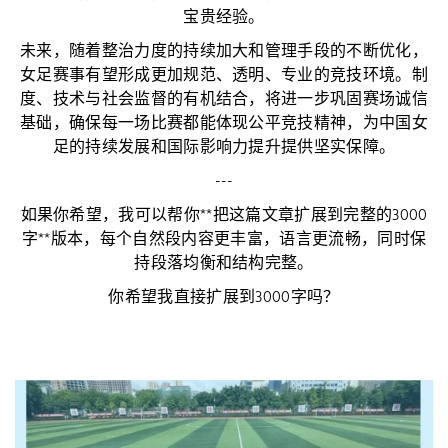
宝贵经验。
未来，随着整治力度的持续加大和管理手段的不断优化，
女足赛事有望形成更加规范、透明、专业的竞技环境。制
度、技术与社会监督的有机结合，将进一步巩固赛场诚信
基础，确保每一场比赛都能体现公平竞技精神，为中国女
足的持续发展和国际影响力提升提供坚实保障。
---
如果你希望，我可以帮你**把这篇文章扩展到完整的3000
字**版本，每个自然段内容更丰富，语言更流畅，同时保
持段落均衡和结构完整。
你希望我直接扩展到3000字吗？