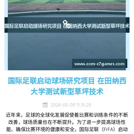
国际足联启动球场研究项目 在田纳西
大学测试新型草坪技术
2026-05-09 11:31:20
近年来，足球的全球化发展促使着比赛和训练条件的不断
改善，球场质量也在不断提升。为了进一步提高球场性
能、确保比赛环境的健康和安全，国际足联（FIFA）启动