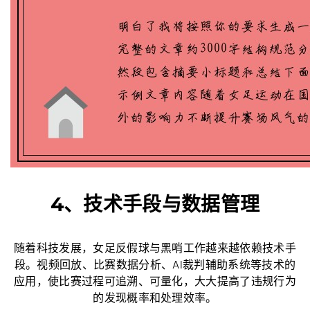
4、技术手段与数据管理
随着科技发展，女足反假球与黑哨工作越来越依赖技术手
段。视频回放、比赛数据分析、AI裁判辅助系统等技术的
应用，使比赛过程可追溯、可量化，大大提高了违规行为
的发现概率和处理效率。