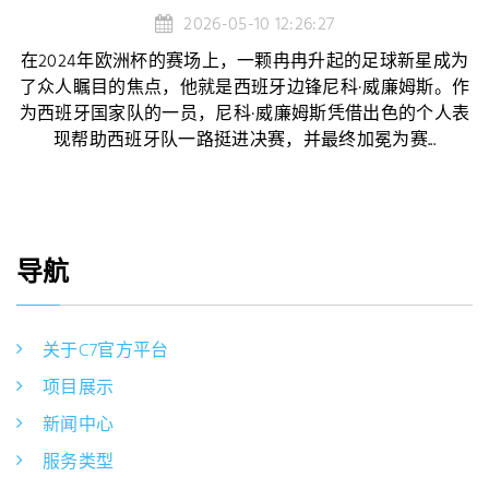
2026-05-10 12:26:27
在2024年欧洲杯的赛场上，一颗冉冉升起的足球新星成为
了众人瞩目的焦点，他就是西班牙边锋尼科·威廉姆斯。作
为西班牙国家队的一员，尼科·威廉姆斯凭借出色的个人表
现帮助西班牙队一路挺进决赛，并最终加冕为赛...
导航
关于C7官方平台
项目展示
新闻中心
服务类型