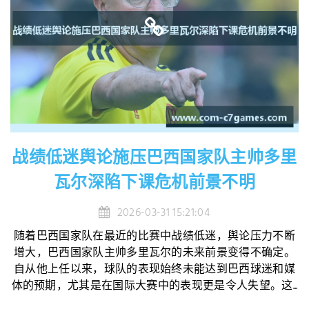
战绩低迷舆论施压巴西国家队主帅多里
瓦尔深陷下课危机前景不明
2026-03-31 15:21:04
随着巴西国家队在最近的比赛中战绩低迷，舆论压力不断
增大，巴西国家队主帅多里瓦尔的未来前景变得不确定。
自从他上任以来，球队的表现始终未能达到巴西球迷和媒
体的预期，尤其是在国际大赛中的表现更是令人失望。这...