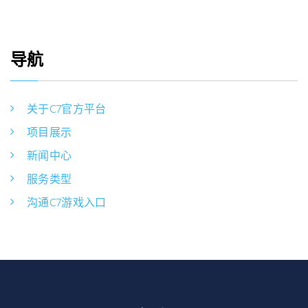
导航
关于C7官方平台
项目展示
新闻中心
服务类型
沟通C7游戏入口