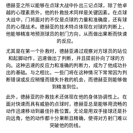
德赫亚之所以能够在点球大战中扑出三记点球，除了他卓
越的心理素质外，他的扑救技术同样是关键因素。在点球
大战中，门将面对的不仅是点球的力量和准确度，还有球
员的心理战术。德赫亚的技术特点体现在对球的判断上，
他能够精准地预测球员的射门方向，从而做出果断而快速
的反应。
尤其是在第一个扑救时，德赫亚通过观察对方球员的站位
和起脚动作，迅速做出了判断，并且提前扑向了球的方
向。这种迅速的反应力和准确的判断力，成为了他成功扑
出的基础。与之相比，一些门将在这种情况下常常因为判
断错误或反应稍慢而错失扑救的机会，而德赫亚则能够做
到精准到位。
此外，德赫亚的扑救技术还体现在他的身体协调性上。在
面对快速而具有威胁的点球时，德赫亚总是能够用流畅的
动作迅速移动到最佳扑救位置。无论是用双手接球还是扑
向远角，他的动作都十分果断且精确，使得对方射门难以
突破他的防线。