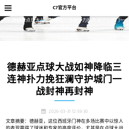
C7官方平台
首页
新闻中心
德赫亚点球大战如神降临三连神扑力挽狂澜守护城门一
战封神再封神
德赫亚点球大战如神降临三
连神扑力挽狂澜守护城门一
战封神再封神
2026-03-31 12:59:30
文章摘要：德赫亚，这位西班牙门神在多场比赛中以惊人
的表现赢得了球迷和专家的高度评价，尤其是在点球大战