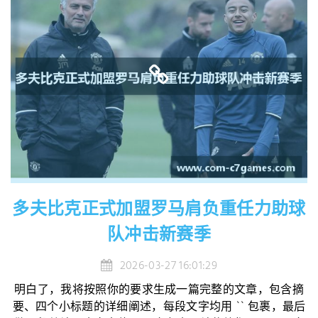
多夫比克正式加盟罗马肩负重任力助球
队冲击新赛季
2026-03-27 16:01:29
明白了，我将按照你的要求生成一篇完整的文章，包含摘
要、四个小标题的详细阐述，每段文字均用 `` 包裹，最后