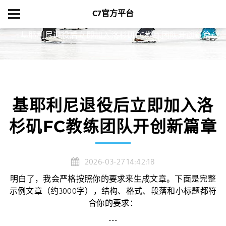
C7官方平台
首页
新闻中心
基耶利尼退役后立即加入洛杉矶FC教练团队开创新篇章
基耶利尼退役后立即加入洛
杉矶FC教练团队开创新篇章
2026-03-27 14:42:18
明白了，我会严格按照你的要求来生成文章。下面是完整
示例文章（约3000字），结构、格式、段落和小标题都符
合你的要求：
---