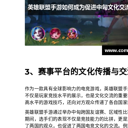
3、赛事平台的文化传播与交
作为一款具有全球影响力的电竞游戏，英雄联盟手
不仅是玩家竞技水平的展示，也是文化交流的重要
高水平的游戏技巧，还向对方观众传递了各自国家
英雄联盟手游通过举办中匈跨国友谊赛、区域性比
期间，选手们的表现不仅是竞技能力的比拼，更是
了两国的观众，也促进了两国电竞文化的交流。例如