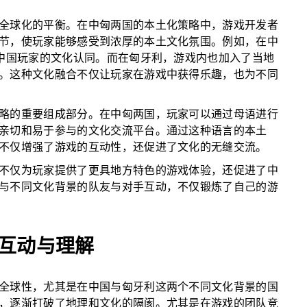
全球化的平衡。在中匈两国的本土化策略中，游戏开发者
节，使玩家能够感受到浓厚的本土文化氛围。例如，在中
合中国玩家的文化认同。而在匈牙利，游戏内也加入了当地
。这种文化融合不仅让玩家在游戏中获得乐趣，也为不同
略的重要组成部分。在中匈两国，玩家可以通过母语进行
亲切和易于参与的文化交流平台。通过这种语言的本土
不仅增强了游戏的互动性，还促进了文化的无缝交流。
不仅为玩家提供了更具地方特色的游戏体验，还促进了中
与不同文化背景的队友与对手互动，不仅锻炼了自己的游
互动与理解
全球性，尤其是在中国与匈牙利这两个不同文化背景的国
，逐渐打破了地理和文化的隔阂。尤其是在游戏的团队竞