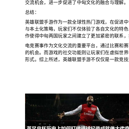
交流机会，进一步促进了中匈文化的融合与理解。
总结：
英雄联盟手游作为一款全球性热门游戏，在促进中
与本土化策略，玩家们不仅体验了各自文化的特色
作使得中匈两国玩家之间建立了更加紧密的联系，
电竞赛事作为文化交流的重要平台，通过比赛和赛
的机会。而游戏的社交功能则让玩家们在虚拟世界
形式。综上所述，英雄联盟手游不仅仅是一款竞技