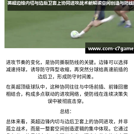
进攻节奏的变化，是协同撕裂防线的关键。边锋可以选择
减速持球，诱导防守阵型收缩，再突然分球给高速前插的
边后卫，形成防守时间差。
在英超顶级球队中，这种协同往往与中场前插、前锋回撤
相结合，构成多点联动的进攻网络，使防线在连续决策失
误中被彻底击穿。
总结：
总体来看，英超边锋内切与边后卫套上的协同进攻，并非
孤立战术，而是一整套空间创造逻辑的集中体现。它通过