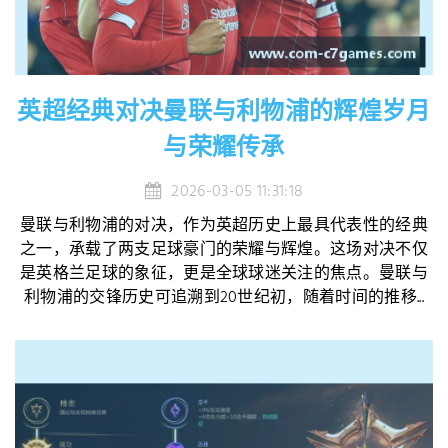
英超经典对决曼联与利物浦的辉煌岁月
与荣耀传承
2026-03-05 11:31:18
曼联与利物浦的对决，作为英超历史上最具代表性的经典
之一，承载了两支足球豪门的荣耀与辉煌。这场对决不仅
是英格兰足球的象征，更是全球球迷关注的焦点。曼联与
利物浦的交锋历史可追溯到20世纪初，随着时间的推移...