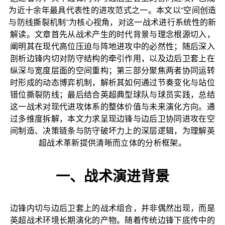
为近十余年最具代表性的进攻范式之一。本文以“空间创造
与防线撕裂机制”为核心视角，对这一战术进行系统性的新
解读。文章首先从战术产生的时代背景与理念根源切入，
阐明其在现代高位压迫与阵地进攻中的必然性；随后深入
剖析边锋内切对防守结构的牵引作用，以及边后卫套上在
纵深与宽度层面的空间重构；第三部分聚焦两者协同运转
时形成的动态博弈机制，解析其如何通过节奏变化与站位
错位撕裂防线；最后结合英超典型球队与球员实践，总结
这一战术对现代进攻体系的整体价值与未来演化方向。通
过多维度拆解，本文力求呈现边锋与边后卫协同进攻在空
间制造、决策链条与防守破坏力上的深层逻辑，为理解英
超战术革新提供清晰而立体的分析框架。
一、战术演进背景
边锋内切与边后卫套上的战术组合，并非偶然出现，而是
英超战术环境长期演化的产物。随着传统边锋下底传中的