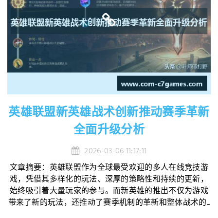
英雄联盟新英雄战术创新推动赛季革新
全面升级分析
2026-03-06 11:17:11
文章摘要：英雄联盟作为全球最受欢迎的多人在线竞技游
戏，凭借其多样化的玩法、深厚的策略性和持续的更新，
始终吸引着大量玩家的参与。而新英雄的推出不仅为游戏
带来了新的玩法，还推动了赛季机制的革新和整体战术的...