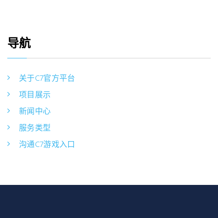
导航
关于C7官方平台
项目展示
新闻中心
服务类型
沟通C7游戏入口