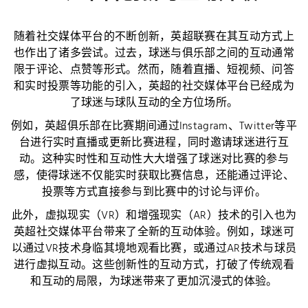
随着社交媒体平台的不断创新，英超联赛在其互动方式上
也作出了诸多尝试。过去，球迷与俱乐部之间的互动通常
限于评论、点赞等形式。然而，随着直播、短视频、问答
和实时投票等功能的引入，英超的社交媒体平台已经成为
了球迷与球队互动的全方位场所。
例如，英超俱乐部在比赛期间通过Instagram、Twitter等平
台进行实时直播或更新比赛进程，同时邀请球迷进行互
动。这种实时性和互动性大大增强了球迷对比赛的参与
感，使得球迷不仅能实时获取比赛信息，还能通过评论、
投票等方式直接参与到比赛中的讨论与评价。
此外，虚拟现实（VR）和增强现实（AR）技术的引入也为
英超社交媒体平台带来了全新的互动体验。例如，球迷可
以通过VR技术身临其境地观看比赛，或通过AR技术与球员
进行虚拟互动。这些创新性的互动方式，打破了传统观看
和互动的局限，为球迷带来了更加沉浸式的体验。