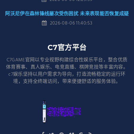
阿沃尼伊在森林锋线屡次受伤困扰 未来表现能否恢复成疑
2026-08-06 11:40:53
C7官方平台
C7GAME官网以专业视野构建综合性娱乐平台，整合优质
体育赛事、真人娱乐、电竞直播、棋牌竞技等丰富内容。
c7娱乐坚持以用户需求为导向，打造流畅稳定的运行环
境，支持全终端访问，带来便捷舒适的服务体验。