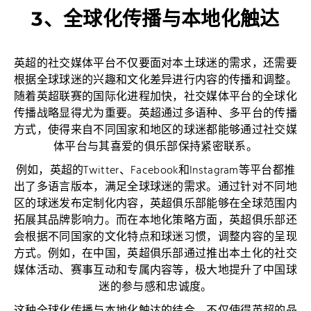
3、全球化传播与本地化触达
英超的社交媒体平台不仅要面对本土球迷的需求，还需要
根据全球球迷的兴趣和文化差异进行内容的传播和调整。
随着英超联赛的国际化进程加快，社交媒体平台的全球化
传播战略显得尤为重要。英超通过多语种、多平台的传播
方式，使得来自不同国家和地区的球迷都能够通过社交媒
体平台与其喜爱的俱乐部保持紧密联系。
例如，英超的Twitter、Facebook和Instagram等平台都推
出了多语言版本，满足全球球迷的需求。通过针对不同地
区的球迷发布定制化内容，英超俱乐部能够在全球范围内
拓展其品牌影响力。而在本地化策略方面，英超俱乐部还
会根据不同国家的文化特点和球迷习惯，调整内容的呈现
方式。例如，在中国，英超俱乐部通过推出本土化的社交
媒体活动、赛事互动和专属内容等，极大地提升了中国球
迷的参与感和忠诚度。