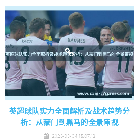
英超球队实力全面解析及战术趋势分
析：从豪门到黑马的全景审视
2026-03-04 15:07:12