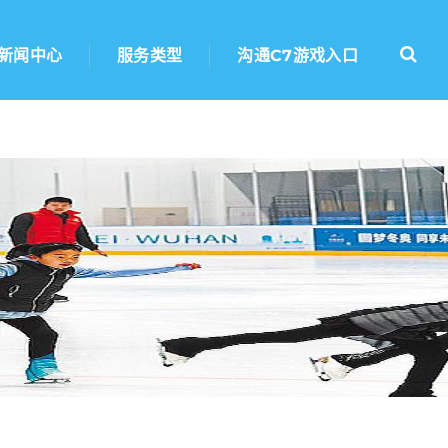
新闻中心
服务类型
沟通C7游戏入口