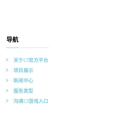
导航
关于C7官方平台
项目展示
新闻中心
服务类型
沟通C7游戏入口