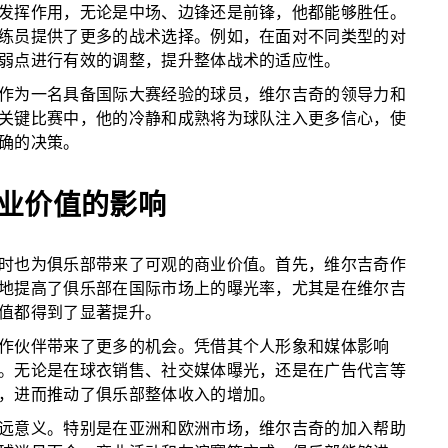
发挥作用，无论是中场、边锋还是前锋，他都能够胜任。
练员提供了更多的战术选择。例如，在面对不同类型的对
弱点进行有效的调整，提升整体战术的适应性。
作为一名具备国际大赛经验的球员，维尔吉奇的领导力和
关键比赛中，他的冷静和成熟将为球队注入更多信心，使
确的决策。
业价值的影响
时也为俱乐部带来了可观的商业价值。首先，维尔吉奇作
地提高了俱乐部在国际市场上的曝光率，尤其是在维尔吉
值都得到了显著提升。
作伙伴带来了更多的机会。凭借其个人形象和媒体影响
。无论是在球衣销售、社交媒体曝光，还是在广告代言等
，进而推动了俱乐部整体收入的增加。
远意义。特别是在亚洲和欧洲市场，维尔吉奇的加入帮助