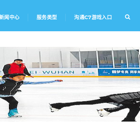
新闻中心
服务类型
沟通C7游戏入口