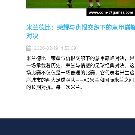
米兰德比：荣耀与仇恨交织下的意甲巅
对决
2026-02-19 14:53:09
米兰德比：荣耀与仇恨交织下的意甲巅峰对决，是
一场承载着历史、荣誉与情感的足球经典对决。这
场比赛不仅仅是一场普通的比赛，它代表着米兰这
座城市的两大足球强队——AC米兰和国际米兰之间
的长期对抗。每一次米兰...