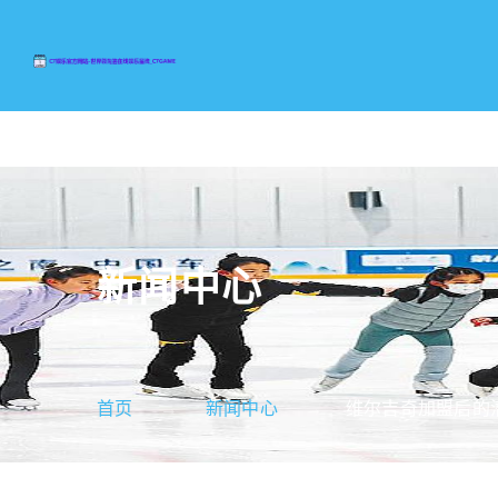
新闻中心
首页
新闻中心
维尔吉奇加盟后的