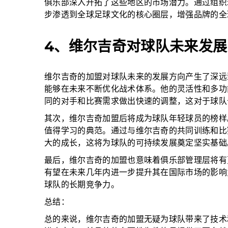
俱乐部深入开拓了这些地区的市场潜力。通过组织
步渗透到全球足球文化的核心圈层，增强品牌的全
4、维尔吉奇对球队未来发展
维尔吉奇的加盟对球队未来的发展方向产生了深远
能够在未来不断优化战术体系。他的灵活性和多功
同的对手和比赛需求做出快速的调整，这对于球队
其次，维尔吉奇加盟后将成为球队年轻球员的榜样
值得学习的典范。通过与维尔吉奇的共同训练和比
大的成长，这将为球队的可持续发展奠定坚实基础
最后，维尔吉奇的加盟也意味着俱乐部管理层将有
有望在未来几年内进一步提升其在国际市场的影响
球队的长期竞争力。
总结：
总的来说，维尔吉奇的加盟无疑为球队带来了技术