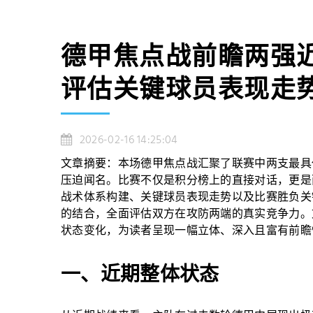
德甲焦点战前瞻两强
评估关键球员表现走
2026-02-16 14:25:04
文章摘要：本场德甲焦点战汇聚了联赛中两支最具
压迫闻名。比赛不仅是积分榜上的直接对话，更是
战术体系构建、关键球员表现走势以及比赛胜负关
的结合，全面评估双方在攻防两端的真实竞争力。
状态变化，为读者呈现一幅立体、深入且富有前瞻
一、近期整体状态