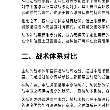
从近期战绩来看，主队在过去数轮德甲中展现出极
对中下游球队还是欧战级别对手，其比赛节奏都较
容轮换的合理性，也源于核心球员状态的持续在线
相比之下，客队近期状态略有起伏，但上限极高。
能够迅速进入高强度对抗模式。尤其是反击效率和
从体能与赛程角度分析，双方都经历了密集赛程的
在个别位置上显露疲态，这种差异可能在比赛后半
二、战术体系对比
主队的战术体系强调控球与阵地战，通过中后场稳
度，而是通过耐心传导寻找肋部和禁区前沿的最佳
在防守端，主队通常采用中高位防守，防线整体前
与中卫之间保持极高的默契，一旦协防不到位，身
客队则更强调纵向冲击力，其战术核心在于快速转
的速度优势能够迅速拉开宽度。这种体系在面对控