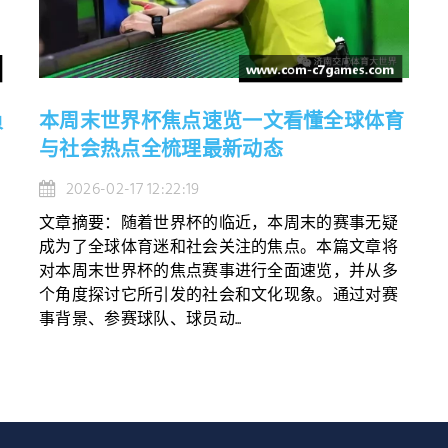
负
本周末世界杯焦点速览一文看懂全球体育
与社会热点全梳理最新动态
2026-02-17 12:22:19
文章摘要：随着世界杯的临近，本周末的赛事无疑
成为了全球体育迷和社会关注的焦点。本篇文章将
对本周末世界杯的焦点赛事进行全面速览，并从多
个角度探讨它所引发的社会和文化现象。通过对赛
事背景、参赛球队、球员动...