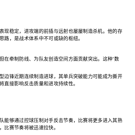
表现稳定，进攻端的前插与远射也屡屡制造杀机。他的存
思路，是战术体系中不可或缺的枢纽。
但在牵制防线、为队友创造空间方面贡献突出。这种“数
型边锋近期连续制造进球，其单兵突破能力可能成为撕开
将直接影响反击质量和进攻持续性。
队能够通过控球压制对手反击节奏，比赛将更多进入其熟
，比赛节奏将被迅速拉快。