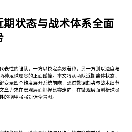
近期状态与战术体系全面
势
代表性的强队，一方以稳定高效著称，另一方则以速度与
两种足球理念的正面碰撞。本文将从两队近期整体状态、
键变量四个维度展开系统前瞻，通过数据趋势与战术细节
文章力求在宏观层面把握比赛走向，在微观层面剖析球员
性的德甲强强对话全景图。