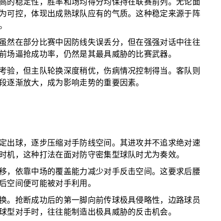
高的稳定性，胜率和场均得分均保持在联赛前列。无论面
为可控，体现出成熟球队应有的气质。这种稳定来源于阵
。
虽然在部分比赛中因防线失误丢分，但在强强对话中往往
前场逼抢成功率，仍然是其最具威胁的比赛武器。
考验，但主队轮换深度稍优，伤病情况控制得当。客队则
段逐渐放大，成为影响走势的重要因素。
定出球，逐步压缩对手防线空间。其进攻并不追求绝对速
时机，这种打法在面对防守密集型球队时尤为奏效。
移，依靠中场的覆盖能力减少对手反击空间。这要求后腰
后空间便可能被对手利用。
换。抢断成功后的第一脚向前传球极具侵略性，边路球员
球型对手时，往往能制造出极具威胁的反击机会。