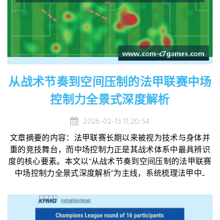
从战术节奏到空间压制的法甲联赛中场
控制力全景式深度解析
2026-02-13 11:20:54
文章摘要的内容：法甲联赛长期以来被视为技术与身体并
重的竞技舞台，而中场控制力正是其战术体系中最具辨识
度的核心要素。本文以“从战术节奏到空间压制的法甲联赛
中场控制力全景式深度解析”为主线，系统梳理法甲中...