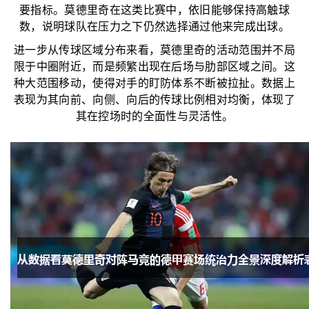
要指标。莫德里奇在这类比赛中，依旧能够保持高触球
数，说明球队在压力之下仍然选择通过他来完成出球。
进一步从传球区域分布来看，莫德里奇的活动范围并不局
限于中圈附近，而是频繁出现在后场与肋部区域之间。这
种大范围移动，使得对手的盯防体系不断被拉扯。数据上
表现为其向前、向侧、向后的传球比例相对均衡，体现了
其在控场时的全面性与灵活性。