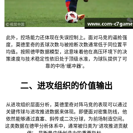
此外，控场能力还体现在失误控制上。面对马竞的逼抢强
度，莫德里奇的丢球次数与被抢断次数通常低于同位置平
均值。按照德甲数据模型，这意味着他在高压环境下的决
策速度与技术稳定性依旧处于顶级水准，为球队提供了可
靠的中场“缓冲器”。
二、进攻组织的价值输出
从进攻组织层面分析，莫德里奇对阵马竞的表现可以通过
关键传球与进攻推进数据来体现。即便面对密集防线，他
依然能够通过直塞、斜传或二次分球，为前场制造空间。
这类数据在德甲分析体系中，通常被归类为“进攻推进贡献