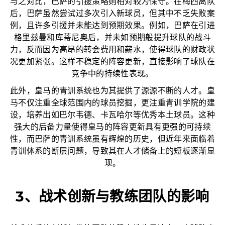
与之对比，巴萨的引援策略则相对较为保守。在梅西离队
后，巴萨虽然尝试过多次引入新球员，但其中不乏失败案
例，且许多引援并未能达到预期效果。例如，巴萨在引进
格里兹曼和库蒂尼奥后，并未如预期般提升球队的战斗
力，反而因为高昂的转会费用和薪水，使得球队的财政状
况更加紧张。这样不稳定的阵容更新，直接影响了球队在
竞争中的持续性表现。
此外，皇马的青训系统也为其提供了源源不断的人才。皇
马不仅注重全球范围内的球员挖掘，更注重青训学院的建
设，培养出如巴尔韦德、卡瓦哈尔等优秀本土球员。这种
强大的后备力量使得皇马的阵容更新具有更强的可持续
性，而巴萨的青训系统虽有辉煌的历史，但近年来面临着
青训体系的断层问题，导致其在人才储备上的短板逐渐显
现。
3、战术创新与教练团队的影响