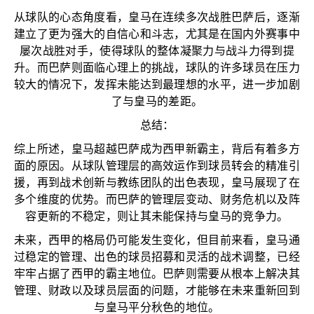
从球队的心态角度看，皇马在连续多次战胜巴萨后，逐渐
建立了更为强大的自信心和斗志，尤其是在国内外赛事中
屡次战胜对手，使得球队的整体凝聚力与战斗力得到提
升。而巴萨则面临心理上的挑战，球队的许多球员在压力
较大的情况下，发挥未能达到最理想的水平，进一步加剧
了与皇马的差距。
总结：
综上所述，皇马超越巴萨成为西甲新霸主，背后有着多方
面的原因。从球队管理层的高效运作到球员转会的精准引
援，再到战术创新与教练团队的出色表现，皇马展现了在
多个维度的优势。而巴萨的管理层变动、财务危机以及阵
容更新的不稳定，则让其未能保持与皇马的竞争力。
未来，西甲的格局仍可能发生变化，但目前来看，皇马通
过稳定的管理、出色的球员招募和灵活的战术调整，已经
牢牢占据了西甲的霸主地位。巴萨则需要从根本上解决其
管理、财政以及球员层面的问题，才能够在未来重新回到
与皇马平分秋色的地位。