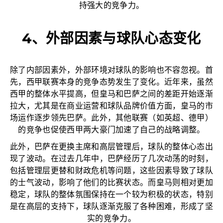
持强大的竞争力。
4、外部因素与球队心态变化
除了内部因素外，外部环境对球队的影响也不容忽视。首
先，西甲联赛本身的竞争态势发生了变化。近年来，虽然
西甲的整体水平提高，但皇马和巴萨之间的差距开始逐渐
拉大，尤其是在商业运营和球队品牌价值方面，皇马的市
场运作逐步领先巴萨。此外，其他联赛（如英超、德甲）
的竞争也促使西甲两大豪门加速了自己的战略调整。
此外，巴萨在更换主席和高层管理后，球队的整体心态出
现了波动。在过去几年中，巴萨经历了几次动荡的时刻，
包括管理层更替和财政危机等问题，这些因素导致了球队
的士气波动，影响了他们的比赛状态。而皇马则相对更加
稳定，球队的整体氛围保持在一个较为积极的状态，特别
是在高层的支持下，球队逐渐克服了各种困难，形成了坚
实的竞争力。