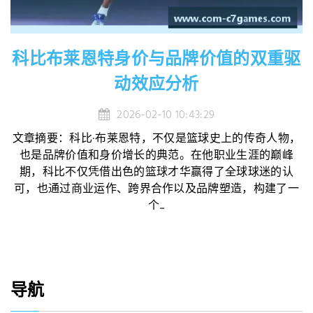
科比布莱恩特身价与品牌价值的双重驱
动效应分析
2026-02-10 10:43:29
文章摘要：科比·布莱恩特，不仅是篮球史上的传奇人物，
也是品牌价值和身价增长的典范。在他职业生涯的巅峰
期，科比不仅凭借出色的篮球才华赢得了全球球迷的认
可，也通过商业运作、跨界合作以及品牌塑造，构建了一
个...
导航