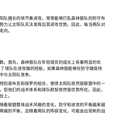
阳队擅长的快节奏进攻，常常能够打乱森林狼队的防守布
努力让太阳队无法发挥出其进攻优势。因此，每当两队对
走向。
数。首先，森林狼队在年轻球员的成长上有着明显的优
补了球队在进攻端的短板。如果森林狼能够在防守端保持
中与太阳队竞争。
特别是布克和保罗的组合，使得太阳队依然是联盟中的一
，但他们的战术体系和球队默契依然是优势所在。因此，
台上。
随着联盟整体战术风格的变化，防守和进攻的平衡越来越
两端的平衡，且随着两队的阵容变化，可能会出现新的战