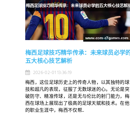
梅西足球技巧精华传承：未来球员必学
五大核心技艺解析
2026-02-01 13:36:19
梅西，这位足球历史上的传奇人物，以其独特的球
技和超凡的表现，征服了无数球迷的心。无论是突
破防守、精准传球，还是无与伦比的射门能力，梅
西在球场上展现出了极高的足球天赋和技术。在他
的职业生涯中，梅西不仅帮...