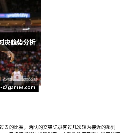
过去的比赛，两队的交锋记录有过几次较为接近的系列