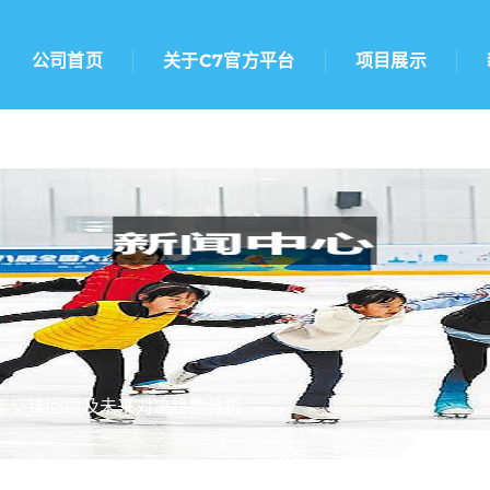
公司首页
关于C7官方平台
项目展示
年交锋回顾及未来对决趋势分析