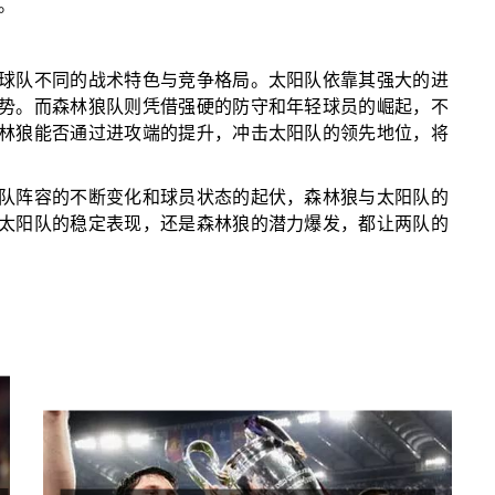
。
球队不同的战术特色与竞争格局。太阳队依靠其强大的进
势。而森林狼队则凭借强硬的防守和年轻球员的崛起，不
林狼能否通过进攻端的提升，冲击太阳队的领先地位，将
队阵容的不断变化和球员状态的起伏，森林狼与太阳队的
太阳队的稳定表现，还是森林狼的潜力爆发，都让两队的