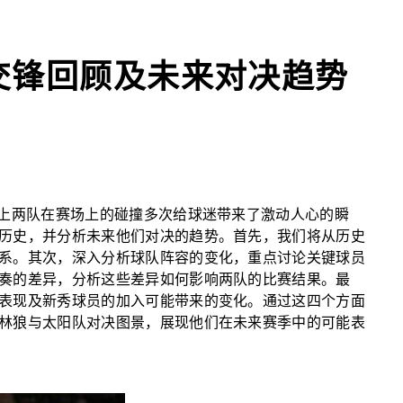
交锋回顾及未来对决趋势
史上两队在赛场上的碰撞多次给球迷带来了激动人心的瞬
历史，并分析未来他们对决的趋势。首先，我们将从历史
系。其次，深入分析球队阵容的变化，重点讨论关键球员
奏的差异，分析这些差异如何影响两队的比赛结果。最
表现及新秀球员的加入可能带来的变化。通过这四个方面
林狼与太阳队对决图景，展现他们在未来赛季中的可能表