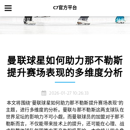
C7官方平台
首页
新闻中心
曼联球星如何助力那不勒斯提升赛场表现的多维度分析
曼联球星如何助力那不勒斯
提升赛场表现的多维度分析
2026-01-27 10:26:33
本文将围绕“曼联球星如何助力那不勒斯提升赛场表现”的
主题，进行多维度的分析。曼联与那不勒斯这两支球队在
世界足坛的影响力不可小觑，而曼联球员的加盟对于那不
勒斯而言，不仅能带来技术上的提升，还可能在心理、战