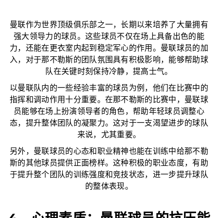
曼联作为世界顶级俱乐部之一，长期以来培养了大量拥有
强大领导力的球员。这些球员不仅在场上具备出色的能
力，还能在更衣室内起到稳定军心的作用。曼联球员的加
入，对于那不勒斯的团队氛围具有积极影响，能够帮助球
队在关键时刻保持冷静，提高士气。
以曼联队内的一些经验丰富的球员为例，他们在比赛中的
指挥和调动作用十分重要。在那不勒斯的比赛中，曼联球
员能够在场上扮演领导者的角色，帮助年轻球员调整心
态，提升整体团队的凝聚力。这对于一支渴望进步的球队
来说，尤其重要。
另外，曼联球员的心态和职业精神也能在训练中给那不勒
斯的其他球员提供正面榜样。这种积极的职业态度，有助
于提升整个团队的训练强度和竞技状态，进一步提升球队
的整体表现。