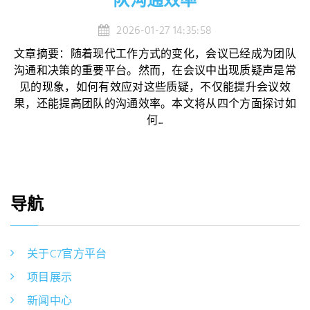
2026-01-27 14:35:58
文章摘要：随着现代工作方式的变化，会议已经成为团队
沟通和决策的重要平台。然而，在会议中出现质疑声是常
见的现象，如何有效应对这些质疑，不仅能提升会议效
果，还能提高团队的沟通效率。本文将从四个方面探讨如
何...
导航
关于C7官方平台
项目展示
新闻中心