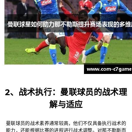
2、战术执行：曼联球员的战术理
解与适应
曼联球员的战术素养通常较高，他们不仅具备执行战术的
能力，还能根据比赛的进程进行战术调整。对那不勒斯而