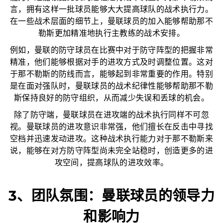
言，拥有这样一批球员能够大大提高球队的战术执行力。
在一些战术层面的细节上，曼联球员的加入能够帮助那不
勒斯更加精准地执行主教练的战术安排。
例如，曼联的防守球员在比赛中对于防守阵型的把握非常
精准，他们能够根据对手的进攻方式及时调整位置。这对
于那不勒斯的防线而言，能够起到非常重要的作用。特别
是在面对强队时，曼联球员的战术纪律性能够帮助那不勒
斯保持良好的防守组织，从而减少失误和丢球的机会。
除了防守端，曼联球员在进攻端的战术执行同样不可忽
视。曼联球员的进攻意识非常强，他们擅长在反击中寻找
空档并迅速发动进攻。这种战术执行能力对于那不勒斯来
说，能够在对方防守阵型尚未完全站稳时，创造更多的进
攻空间，提高球队的进攻效率。
3、团队氛围：曼联球员的领导力
和影响力