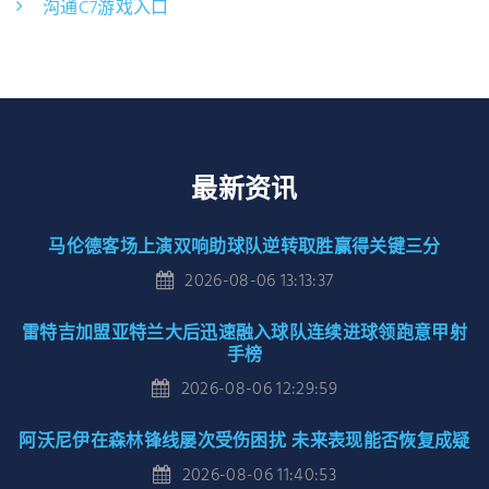
沟通C7游戏入口
最新资讯
马伦德客场上演双响助球队逆转取胜赢得关键三分
2026-08-06 13:13:37
雷特吉加盟亚特兰大后迅速融入球队连续进球领跑意甲射
手榜
2026-08-06 12:29:59
阿沃尼伊在森林锋线屡次受伤困扰 未来表现能否恢复成疑
2026-08-06 11:40:53