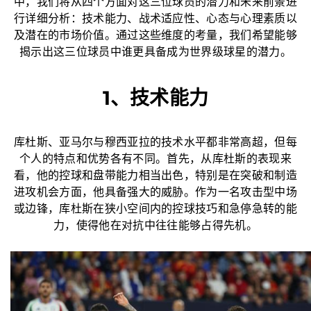
中，我们将从四个方面对这三位球员的潜力和未来前景进
行详细分析：技术能力、战术适应性、心态与心理素质以
及潜在的市场价值。通过这些维度的考量，我们希望能够
揭示出这三位球员中谁更具备成为世界级球星的潜力。
1、技术能力
库杜斯、亚马尔与穆西亚拉的技术水平都非常高超，但每
个人的特点和优势各有不同。首先，从库杜斯的表现来
看，他的控球和盘带能力相当出色，特别是在突破和制造
进攻机会方面，他具备强大的威胁。作为一名攻击型中场
或边锋，库杜斯在狭小空间内的控球技巧和急停急转的能
力，使得他在对抗中往往能够占得先机。