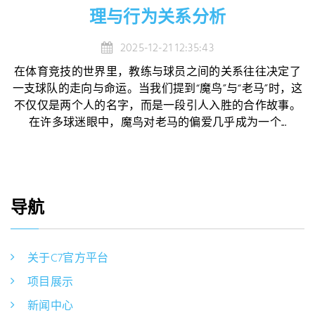
理与行为关系分析
2025-12-21 12:35:43
在体育竞技的世界里，教练与球员之间的关系往往决定了
一支球队的走向与命运。当我们提到“魔鸟”与“老马”时，这
不仅仅是两个人的名字，而是一段引人入胜的合作故事。
在许多球迷眼中，魔鸟对老马的偏爱几乎成为一个...
导航
关于C7官方平台
项目展示
新闻中心