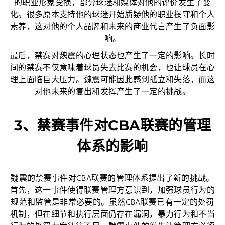
的职业形象受损，部分球迷和媒体对他的评价发生了变
化。很多原本支持他的球迷开始质疑他的职业操守和个人
素养，这对他的个人品牌和未来的商业代言产生了负面影
响。
最后，禁赛对魏震的心理状态也产生了一定的影响。长时
间的禁赛不仅意味着球员失去比赛的机会，也让球员在心
理上面临巨大压力。魏震可能因此感到孤立和失落，而这
对他未来的复出和发挥产生了一定的挑战。
3、禁赛事件对CBA联赛的管理
体系的影响
魏震的禁赛事件对CBA联赛的管理体系提出了新的挑战。
首先，这一事件使得联赛管理方意识到，加强球员行为的
规范和监管是非常必要的。虽然CBA联赛已有一定的处罚
机制，但在细节和执行层面仍存在漏洞，暴力行为和不当