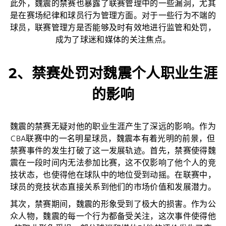
此外，魏震的禁赛也暴露了联赛管理中的一些漏洞，尤其
是在赛场纪律和球员行为管理方面。对于一些行为不端的
球员，联赛管理方是否能够及时有效地进行监管和处罚，
成为了球迷和媒体的关注焦点。
2、禁赛处罚对魏震个人职业生涯
的影响
魏震的禁赛无疑对他的职业生涯产生了深远的影响。作为
CBA联赛中的一名明星球员，魏震本有着光明的前景，但
禁赛事件的发生打破了这一发展轨迹。首先，禁赛使得魏
震在一段时间内无法参加比赛，这不仅影响了他个人的竞
技状态，也使得他在球队中的地位受到动摇。在联赛中，
球员的竞技状态直接关系到他们的市场价值和发展潜力。
其次，禁赛期间，魏震的形象受到了极大的损害。作为公
众人物，魏震的每一个行为都备受关注，这次事件使得他