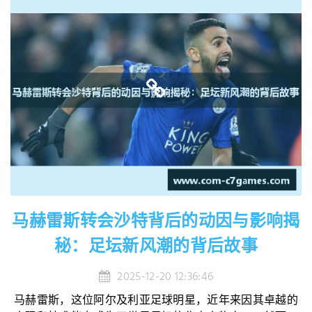
马赫雷斯转会沙特背后的动因与影响揭
秘：足坛新风潮的背后故事
2025-12-20 12:36:46
马赫雷斯，这位阿尔及利亚足球明星，近年来因其卓越的