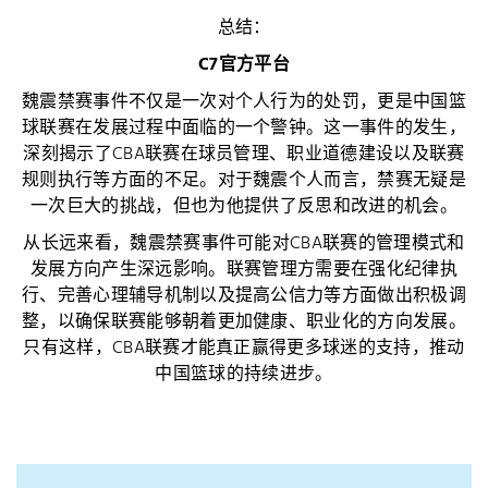
总结：
C7官方平台
魏震禁赛事件不仅是一次对个人行为的处罚，更是中国篮
球联赛在发展过程中面临的一个警钟。这一事件的发生，
深刻揭示了CBA联赛在球员管理、职业道德建设以及联赛
规则执行等方面的不足。对于魏震个人而言，禁赛无疑是
一次巨大的挑战，但也为他提供了反思和改进的机会。
从长远来看，魏震禁赛事件可能对CBA联赛的管理模式和
发展方向产生深远影响。联赛管理方需要在强化纪律执
行、完善心理辅导机制以及提高公信力等方面做出积极调
整，以确保联赛能够朝着更加健康、职业化的方向发展。
只有这样，CBA联赛才能真正赢得更多球迷的支持，推动
中国篮球的持续进步。