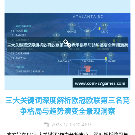
三大关键词深度解析欧冠欧联第三名竞
争格局与趋势演变全景观洞察
2025-12-03 10:41:13