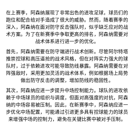
在上赛季，阿森纳展现了非常出色的进攻足球，球员们的
跑位和配合给对手造成了很大的威胁。然而，随着赛季的
深入，阿森纳在面对防守反击强队时，似乎缺乏应对的战
术方案。为了在新赛季中争取更高的排名，阿森纳需要对
战术体系进行进一步的优化。
首先，阿森纳需要在防守端进行战术创新。尽管阿尔特塔
推崇控球和高压逼抢的战术风格，但在对阵实力强大的球
队时，过于依赖进攻可能导致防线暴露。阿森纳需要在对
阵强敌时，采用更加灵活的战术体系，例如根据场上局势
做出防守反击的调整，增加防线的稳固性。
其次，阿森纳应进一步提升中场控制能力。球队的进攻依
赖于中场球员的组织与调度，但面对高强度的对抗，阿森
纳的中场容易被压制。因此，在新赛季中，阿森纳应进一
步优化中场配置，可能通过引进更多具有控球能力的球员
来增强中场的控制力，避免在关键比赛中被对手压制。