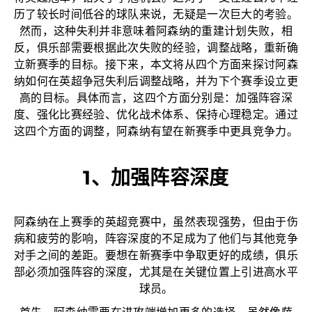
历了较长时间低谷的球队来说，无疑是一次巨大的考验。
然而，这种失利并非意味着阿森纳的重建计划失败，相
反，俱乐部需要根据此次失败的经验，调整战略，重新确
立新赛季的目标。接下来，本文将从四个方面来探讨阿森
纳如何在英超争冠失利后调整战略，并为下个赛季设立更
高的目标。具体而言，这四个方面分别是：加强阵容深
度、强化比赛经验、优化战术体系、保持心理稳定。通过
这四个方面的调整，阿森纳有望在新赛季中更具竞争力。
1、加强阵容深度
阿森纳在上赛季的英超竞赛中，虽然表现强势，但由于伤
病和疲劳的影响，阵容深度的不足成为了他们与其他竞争
对手之间的差距。要想在新赛季中争取更好的成绩，俱乐
部必须加强阵容的深度，尤其是在关键位置上引进高水平
球员。