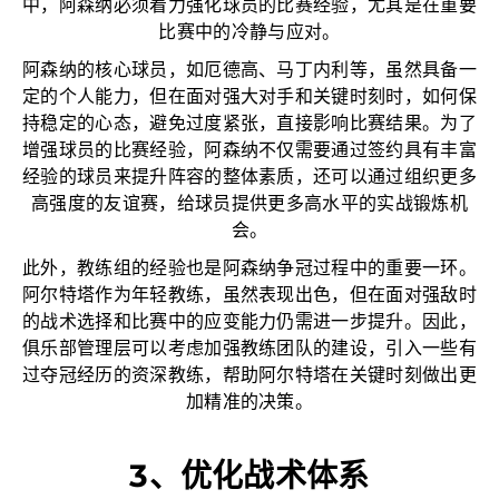
中，阿森纳必须着力强化球员的比赛经验，尤其是在重要
比赛中的冷静与应对。
阿森纳的核心球员，如厄德高、马丁内利等，虽然具备一
定的个人能力，但在面对强大对手和关键时刻时，如何保
持稳定的心态，避免过度紧张，直接影响比赛结果。为了
增强球员的比赛经验，阿森纳不仅需要通过签约具有丰富
经验的球员来提升阵容的整体素质，还可以通过组织更多
高强度的友谊赛，给球员提供更多高水平的实战锻炼机
会。
此外，教练组的经验也是阿森纳争冠过程中的重要一环。
阿尔特塔作为年轻教练，虽然表现出色，但在面对强敌时
的战术选择和比赛中的应变能力仍需进一步提升。因此，
俱乐部管理层可以考虑加强教练团队的建设，引入一些有
过夺冠经历的资深教练，帮助阿尔特塔在关键时刻做出更
加精准的决策。
3、优化战术体系