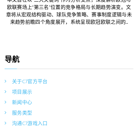
本文旨在以“三大关键词”作为分析支点，深度解析欧冠与
欧联赛场上“第三名”位置的竞争格局与长期趋势演变。文
章将从宏观结构驱动、球队竞争策略、赛事制度逻辑与未
来趋势前瞻四个角度展开，系统呈现欧冠欧联之间的...
导航
关于C7官方平台
项目展示
新闻中心
服务类型
沟通C7游戏入口