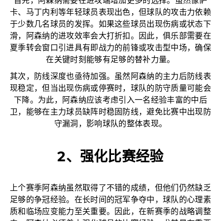
首先，阿森纳需要在进攻端增加更多的选择。虽然像萨
卡、马丁内利等年轻球员表现出色，但球队的攻击力依赖
于少数几名球员的发挥。如果这些球员出现伤病或状态下
滑，阿森纳的进攻效率会大打折扣。因此，俱乐部需要在
夏季转会窗口引进具有即战力的前锋或攻击型中场，确保
在关键时刻能够有足够的替补力量。
其次，防线深度也亟待加强。虽然阿森纳的主力后防线表
现稳定，但当出现伤病或停赛时，球队的防守质量可能会
下降。为此，阿森纳应该考虑引入一名经验丰富的中后
卫，能够在主力球员缺阵时稳固防线，避免比赛中出现防
守漏洞，影响球队的整体表现。
2、强化比赛经验
上个赛季阿森纳虽然取得了不错的成绩，但他们仍然缺乏
足够的争冠经验。在长时间的冠军争夺中，球队的心理素
质和临场应变能力至关重要。因此，在新赛季的战略调整