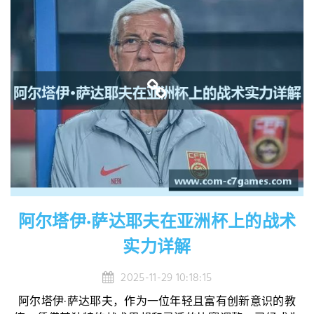
阿尔塔伊·萨达耶夫在亚洲杯上的战术
实力详解
2025-11-29 10:18:15
阿尔塔伊·萨达耶夫，作为一位年轻且富有创新意识的教