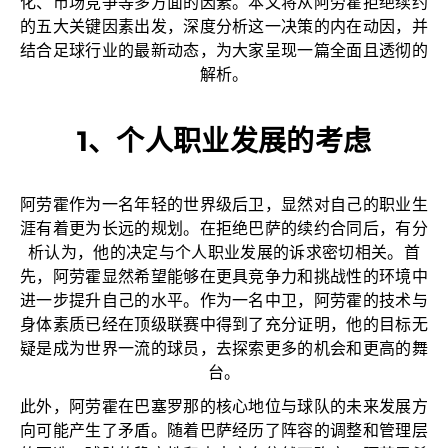
化、市场竞争等多方面的因素。本文将从阿劳霍拒绝续约
的五大关键因素出发，深度分析这一决策的内在动因，并
结合足球行业的最新动态，为大家呈现一篇全面且透彻的
解析。
1、个人职业发展的考虑
阿劳霍作为一名年轻的世界级后卫，显然对自己的职业生
涯有着更为长远的规划。在拒绝巴萨的续约合同后，有分
析认为，他的决定与个人职业发展的诉求密切相关。首
先，阿劳霍显然希望能够在更具竞争力和挑战性的环境中
进一步提升自己的水平。作为一名中卫，阿劳霍的技术与
身体素质已经在顶级联赛中得到了充分证明，他的目标无
疑是成为世界一流的球员，去探索更多的机会和更高的舞
台。
此外，阿劳霍在巴塞罗那的核心地位与球队的未来发展方
向可能产生了矛盾。随着巴萨经历了阵容的调整和管理层