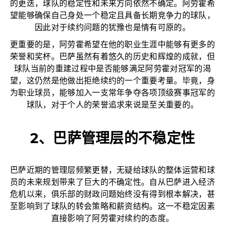
的更迭，球队的稳定性和未来方向依然不确定。阿劳霍希
望能够确保自己身处一个稳定且具备长期竞争力的球队，
因此对于续约问题的犹豫也是情有可原的。
更重要的是，阿劳霍希望在他的职业生涯中能够有更多的
荣誉和奖杯。巴萨虽然有着悠久的历史和辉煌的成就，但
球队当前的重建过程中是否能够满足阿劳霍对冠军的渴
望，这仍然是他做出拒绝续约的一个重要考量。毕竟，身
为职业球员，能够加入一支常年争夺各项顶级赛事冠军的
球队，对于个人的荣誉追求来说是至关重要的。
2、巴萨管理层的不稳定性
巴萨近期的管理层频繁更替，无疑给球队的整体运营和球
员的未来规划带来了巨大的不确定性。自从巴萨进入经济
危机以来，俱乐部的财政问题始终没有得到根本解决，甚
至影响到了球队的转会策略和薪资结构。这一不稳定因素
直接影响了阿劳霍对续约的态度。