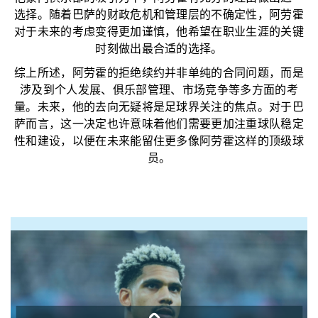
选择。随着巴萨的财政危机和管理层的不确定性，阿劳霍
对于未来的考虑变得更加谨慎，他希望在职业生涯的关键
时刻做出最合适的选择。
综上所述，阿劳霍的拒绝续约并非单纯的合同问题，而是
涉及到个人发展、俱乐部管理、市场竞争等多方面的考
量。未来，他的去向无疑将是足球界关注的焦点。对于巴
萨而言，这一决定也许意味着他们需要更加注重球队稳定
性和建设，以便在未来能留住更多像阿劳霍这样的顶级球
员。