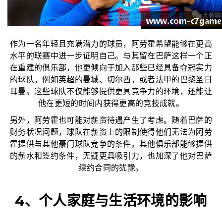
作为一名年轻且充满潜力的球员，阿劳霍希望能够在更高
水平的联赛中进一步证明自己。与其留在巴萨这样一个正
在重建的俱乐部，他更倾向于加入那些已经具备夺冠实力
的球队，例如英超的曼城、切尔西，或者法甲的巴黎圣日
耳曼。这些球队不仅能够提供更具竞争力的环境，还能让
他在更短的时间内获得更高的竞技成就。
另外，阿劳霍也可能对薪资待遇产生了考虑。随着巴萨的
财务状况问题，球队在薪资上的限制使得他们无法为阿劳
霍提供与其他豪门球队竞争的条件。其他俱乐部能够提供
的薪水和签约条件，无疑更具吸引力，也加深了他对巴萨
续约合同的犹豫。
4、个人家庭与生活环境的影响