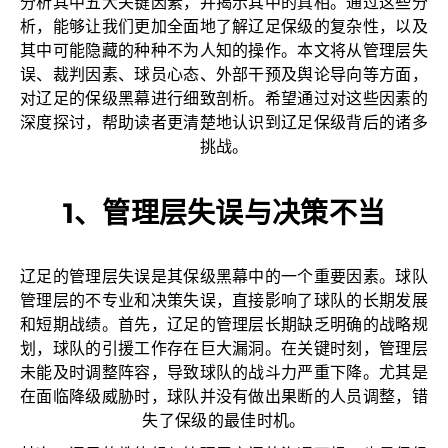
分析其中五大关键因素，并揭示其中的真相。通过这些分
析，能够让我们更加全面地了解辽足保级的复杂性，以及
其中可能隐藏的种种不为人知的操作。本文将从管理层失
误、裁判因素、球员心态、外部干预及舆论导向等方面，
对辽足的保级黑幕进行细致剖析。希望通过对这些因素的
深度探讨，帮助读者更清楚地认识到辽足保级背后的诸多
挑战。
1、管理层失误与决策不当
辽足的管理层失误是其保级黑幕中的一个重要因素。球队
管理层的不专业和决策失误，直接影响了球队的长期发展
和短期战绩。首先，辽足的管理层长期缺乏明确的战略规
划，球队的引援工作存在巨大漏洞。在关键时刻，管理层
未能及时调整阵容，导致球队的战斗力严重下降。尤其是
在面临降级威胁时，球队并没有做出果断的人员调整，错
失了保级的最佳时机。