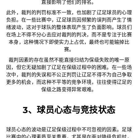
直接影响了他们的排名。
此外，裁判的判罚标准不一致，也加剧了辽足球员的心理
负担。在一些比赛中，辽足球员因频繁的误判而产生了情
绪波动，这对于球队的整体表现产生了负面影响。球员们
在场上不得不分心去应对裁判的判决，而不是专注于比赛
本身，这种情况下即使实力上占优，最终也可能输掉比
赛。
裁判因素的存在虽然不能直接归结为保级失败的唯一原
因，但它无疑加剧了辽足在保级过程中的困难。在一些场
次中，裁判的失误和不公正判罚让辽足不得不为自己争取
更多的机会，而这种不平等的竞争环境，往往使得辽足的
保级之路变得异常艰难。
3、球员心态与竞技状态
球员心态的波动是辽足保级过程中不可忽视的因素。足球
比赛中的心理素质至关重要，尤其是在面对降级危机时，