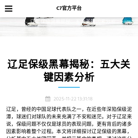
C7官方平台
首页
新闻中心
辽足保级黑幕揭秘：五大关键因素分析
辽足保级黑幕揭秘：五大关
键因素分析
2025-11-22 13:31:18
辽足，曾经的中国足球代表队之一，在近些年深陷保级泥
潭，球迷们对球队的未来充满了不安和迷茫。对于辽足来
说，保级问题不仅仅是球员的表现问题，更有背后的诸多
因素影响着整个过程。本文将详细探讨辽足保级的黑幕，