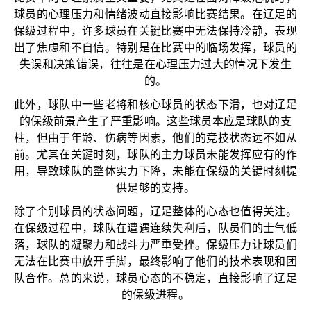
球员的心理压力和情绪波动直接影响比赛结果。在辽足的
保级过程中，许多球员在关键比赛中无法保持冷静，表现
出了焦虑和不自信。特别是在比赛中的临场发挥，球员的
失误和决策错误，往往是在心理压力过大的情况下发生
的。
此外，球队中一些老将和核心球员的状态下滑，也对辽足
的保级前景产生了严重影响。这些球员本应是球队的支
柱，但由于年龄、伤病等因素，他们的竞技状态远不如从
前。尤其在关键时刻，球队的主力球员未能发挥应有的作
用，导致球队的整体实力下降，未能在保级的关键时刻提
供足够的支持。
除了个别球员的状态问题，辽足整体的心态也值得关注。
在保级过程中，球队在遭遇连续失利后，队员们的士气低
落，球队的凝聚力和战斗力严重受挫。保级压力让球员们
无法在比赛中放开手脚，最终影响了他们的技术表现和团
队合作。总的来说，球员心态的不稳定，直接影响了辽足
的保级进程。