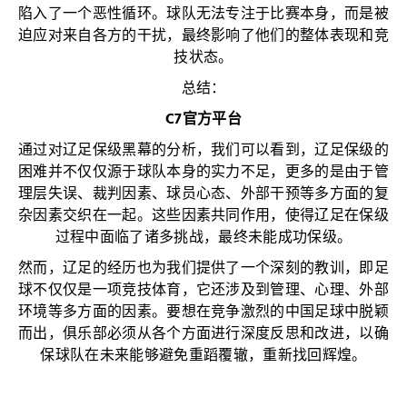
陷入了一个恶性循环。球队无法专注于比赛本身，而是被
迫应对来自各方的干扰，最终影响了他们的整体表现和竞
技状态。
总结：
C7官方平台
通过对辽足保级黑幕的分析，我们可以看到，辽足保级的
困难并不仅仅源于球队本身的实力不足，更多的是由于管
理层失误、裁判因素、球员心态、外部干预等多方面的复
杂因素交织在一起。这些因素共同作用，使得辽足在保级
过程中面临了诸多挑战，最终未能成功保级。
然而，辽足的经历也为我们提供了一个深刻的教训，即足
球不仅仅是一项竞技体育，它还涉及到管理、心理、外部
环境等多方面的因素。要想在竞争激烈的中国足球中脱颖
而出，俱乐部必须从各个方面进行深度反思和改进，以确
保球队在未来能够避免重蹈覆辙，重新找回辉煌。