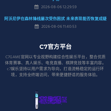
2026-08-06 12:29:59
阿沃尼伊在森林锋线屡次受伤困扰 未来表现能否恢复成疑
2026-08-06 11:40:53
C7官方平台
C7GAME官网以专业视野构建综合性娱乐平台，整合优质
体育赛事、真人娱乐、电竞直播、棋牌竞技等丰富内容。
c7娱乐坚持以用户需求为导向，打造流畅稳定的运行环
境，支持全终端访问，带来便捷舒适的服务体验。