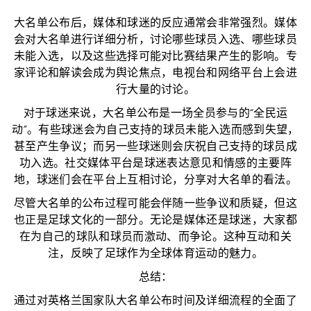
大名单公布后，媒体和球迷的反应通常会非常强烈。媒体
会对大名单进行详细分析，讨论哪些球员入选、哪些球员
未能入选，以及这些选择可能对比赛结果产生的影响。专
家评论和解读会成为舆论焦点，电视台和网络平台上会进
行大量的讨论。
对于球迷来说，大名单公布是一场全员参与的“全民运
动”。有些球迷会为自己支持的球员未能入选而感到失望，
甚至产生争议；而另一些球迷则会庆祝自己支持的球员成
功入选。社交媒体平台是球迷表达意见和情感的主要阵
地，球迷们会在平台上互相讨论，分享对大名单的看法。
尽管大名单的公布过程可能会伴随一些争议和质疑，但这
也正是足球文化的一部分。无论是媒体还是球迷，大家都
在为自己的球队和球员而激动、而争论。这种互动和关
注，反映了足球作为全球体育运动的魅力。
总结：
通过对英格兰国家队大名单公布时间及详细流程的全面了