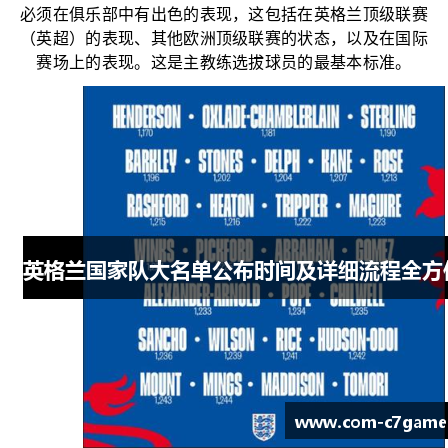
必须在俱乐部中有出色的表现，这包括在英格兰顶级联赛
（英超）的表现、其他欧洲顶级联赛的状态，以及在国际
赛场上的表现。这是主教练选拔球员的最基本标准。