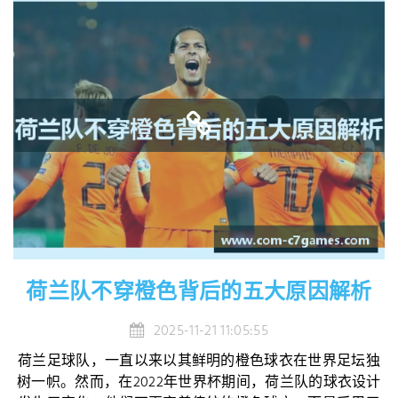
荷兰队不穿橙色背后的五大原因解析
2025-11-21 11:05:55
荷兰足球队，一直以来以其鲜明的橙色球衣在世界足坛独
树一帜。然而，在2022年世界杯期间，荷兰队的球衣设计