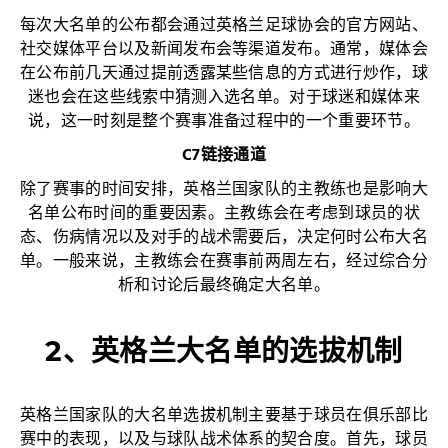
每次大名单的公布都会通过英格兰足球协会的官方网站、
社交媒体平台以及新闻发布会等渠道发布。通常，媒体会
在公布前几天通过提前透露某些信息的方式进行炒作，球
迷也会在这些线索中猜测入选名单。对于球迷和媒体来
说，这一时刻是整个赛事准备过程中的一个重要环节。
C7链接通道
除了赛事的时间安排，英格兰国家队的主教练也是影响大
名单公布时间的重要因素。主教练会在考虑到球员的状
态、伤病情况以及对手的战术需要后，决定何时公布大名
单。一般来说，主教练会在赛事前两周左右，经过综合分
析和讨论后最终确定大名单。
2、英格兰大名单的选拔机制
英格兰国家队的大名单选拔机制主要基于球员在俱乐部比
赛中的表现，以及与球队战术体系的契合度。首先，球员