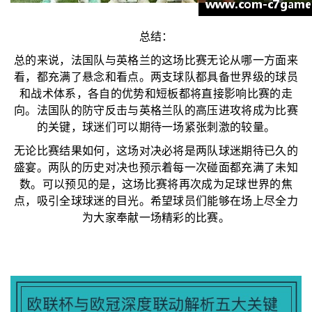
总结：
总的来说，法国队与英格兰的这场比赛无论从哪一方面来
看，都充满了悬念和看点。两支球队都具备世界级的球员
和战术体系，各自的优势和短板都将直接影响比赛的走
向。法国队的防守反击与英格兰队的高压进攻将成为比赛
的关键，球迷们可以期待一场紧张刺激的较量。
无论比赛结果如何，这场对决必将是两队球迷期待已久的
盛宴。两队的历史对决也预示着每一次碰面都充满了未知
数。可以预见的是，这场比赛将再次成为足球世界的焦
点，吸引全球球迷的目光。希望球员们能够在场上尽全力
为大家奉献一场精彩的比赛。