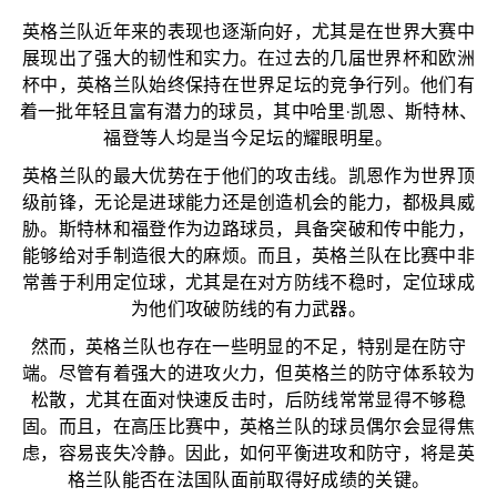
英格兰队近年来的表现也逐渐向好，尤其是在世界大赛中
展现出了强大的韧性和实力。在过去的几届世界杯和欧洲
杯中，英格兰队始终保持在世界足坛的竞争行列。他们有
着一批年轻且富有潜力的球员，其中哈里·凯恩、斯特林、
福登等人均是当今足坛的耀眼明星。
英格兰队的最大优势在于他们的攻击线。凯恩作为世界顶
级前锋，无论是进球能力还是创造机会的能力，都极具威
胁。斯特林和福登作为边路球员，具备突破和传中能力，
能够给对手制造很大的麻烦。而且，英格兰队在比赛中非
常善于利用定位球，尤其是在对方防线不稳时，定位球成
为他们攻破防线的有力武器。
然而，英格兰队也存在一些明显的不足，特别是在防守
端。尽管有着强大的进攻火力，但英格兰的防守体系较为
松散，尤其在面对快速反击时，后防线常常显得不够稳
固。而且，在高压比赛中，英格兰队的球员偶尔会显得焦
虑，容易丧失冷静。因此，如何平衡进攻和防守，将是英
格兰队能否在法国队面前取得好成绩的关键。