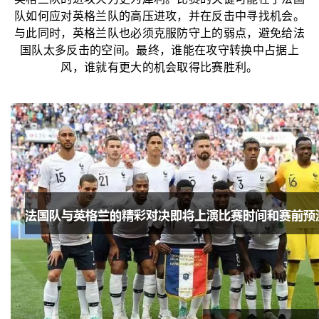
英格兰队的进攻火力更为犀利。比赛的关键可能在于法国
队如何应对英格兰队的高压进攻，并在反击中寻找机会。
与此同时，英格兰队也必须克服防守上的弱点，避免给法
国队太多反击的空间。最终，谁能在攻守转换中占据上
风，谁就有更大的机会取得比赛胜利。