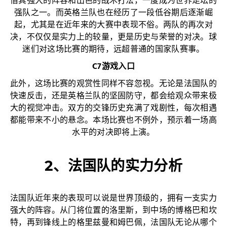
借其强大的阵容和出色的战术打法，一度成为世界足坛的
强队之一。而英格兰队也在经历了一段低谷期后逐渐崛
起，尤其是在近年来的大赛中表现不俗。两队的再次对
决，不仅仅是实力上的较量，更是历史与荣誉的对决。球
迷们对这场比赛的期待，远超普通的国家队赛事。
C7游戏入口
此外，这场比赛的观赏性同样不容忽视。无论是法国队的
快速反击，还是英格兰队的坚固防守，都会给观众带来极
大的视觉冲击。双方的交锋历史充满了戏剧性，每次相遇
都能带来不小的悬念。本场比赛也不例外，预示着一场高
水平的对决即将上演。
2、法国队的实力分析
法国队近年来的表现可以说是世界顶级的，拥有一支实力
强大的阵容。从门将位置的洛里斯，到中场的博格巴和坎
特，再到锋线上的格里兹曼和姆巴佩，法国队无论从哪个