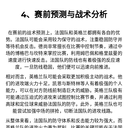
4、赛前预测与战术分析
在赛前的战术预测上，法国队和英格兰都拥有各自的优
势。法国队可能会采用较为保守的战术，注重稳固防守并
等待机会反击。德尚非常擅长在比赛中控制节奏，通过中
场的博格巴与坎特来掌控比赛，利用姆巴佩和格里兹曼的
速度进行快速反击。法国队的防线也有着极强的反应速
度，一旦防线稳固，他们便可以迅速向前推进。
相对而言，英格兰队可能会采取更加积极主动的战术。他
们的进攻端火力十足，凯恩与斯特林等人有着极强的个人
能力，可以在对方防线前制造巨大的威胁。英格兰队极有
可能通过压迫式的进攻来试图控制比赛节奏，并通过利用
高球和定位球来威胁法国队的防守。此外，英格兰队也可
能尝试加强中场的拼抢，切断法国队的进攻线路。
从整体来看，法国队的防守体系和反击能力较为强大，而