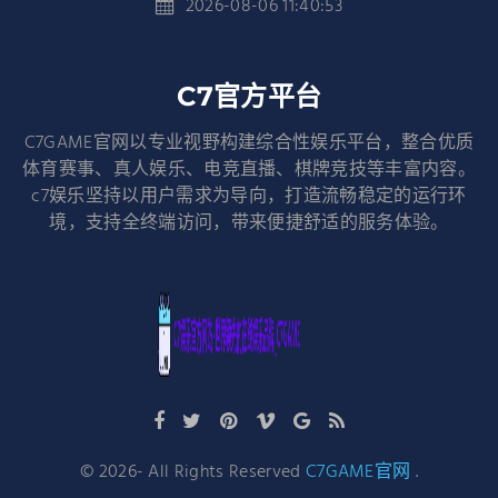
2026-08-06 11:40:53
C7官方平台
C7GAME官网以专业视野构建综合性娱乐平台，整合优质
体育赛事、真人娱乐、电竞直播、棋牌竞技等丰富内容。
c7娱乐坚持以用户需求为导向，打造流畅稳定的运行环
境，支持全终端访问，带来便捷舒适的服务体验。
©
2026
- All Rights Reserved
C7GAME官网
.