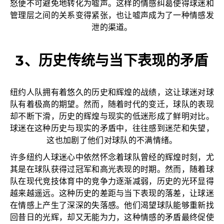
怒便不可避免地转化为嘘声。这样的情感纠葛使得球迷和
管理层之间的关系变得紧张，也让嘘声成为了一种情感发
泄的渠道。
3、历史传统与当下表现的矛盾
纽约人队拥有着悠久的历史和辉煌的战绩，这让球迷对球
队有着极高的期望。然而，随着时代的变迁，球队的表现
却不断下滑，历史的辉煌与现实的低迷形成了鲜明对比。
球迷在这种历史与现实的矛盾中，往往感到迷茫和失望，
这也加剧了他们对球队的不满情绪。
许多纽约人球迷心中依然怀念着球队曾经的辉煌时刻，尤
其是在球队获得过冠军和高光表现的时期。然而，随着球
队在现代竞技体育中的竞争力逐渐减弱，历史的光环显得
越来越遥远。这种历史的差距与当下表现的落差，让球迷
在情感上产生了深深的失落感。他们渴望球队能够重新找
回昔日的光辉，却又无能为力，这种情感的矛盾最终促使