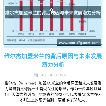
维尔杰加盟米兰的背后原因与未来发展
潜力分析
2025-10-07 15:10:53
维尔杰（Villarreal）加盟AC米兰的背后原因和未来发展潜
力是当前足球界一个备受关注的话题。作为一位年轻且具
有巨大潜力的球员，维尔杰的加盟不仅代表着AC米兰在人
才引进上的眼光独到，更反映了球队未...