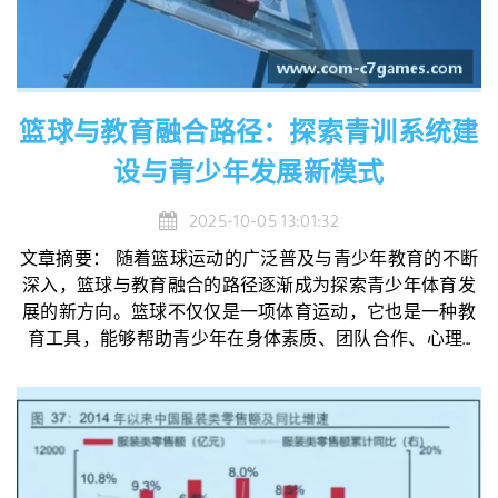
篮球与教育融合路径：探索青训系统建
设与青少年发展新模式
2025-10-05 13:01:32
文章摘要： 随着篮球运动的广泛普及与青少年教育的不断
深入，篮球与教育融合的路径逐渐成为探索青少年体育发
展的新方向。篮球不仅仅是一项体育运动，它也是一种教
育工具，能够帮助青少年在身体素质、团队合作、心理...