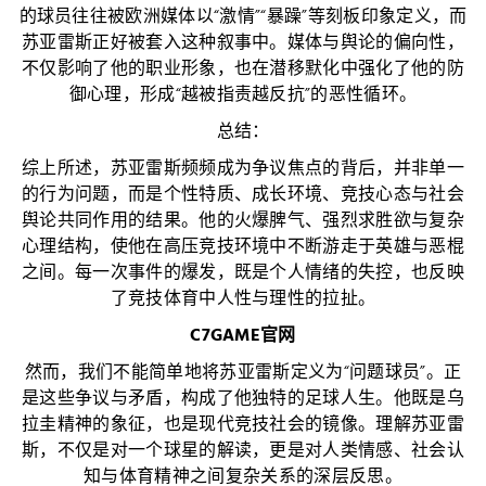
的球员往往被欧洲媒体以“激情”“暴躁”等刻板印象定义，而
苏亚雷斯正好被套入这种叙事中。媒体与舆论的偏向性，
不仅影响了他的职业形象，也在潜移默化中强化了他的防
御心理，形成“越被指责越反抗”的恶性循环。
总结：
综上所述，苏亚雷斯频频成为争议焦点的背后，并非单一
的行为问题，而是个性特质、成长环境、竞技心态与社会
舆论共同作用的结果。他的火爆脾气、强烈求胜欲与复杂
心理结构，使他在高压竞技环境中不断游走于英雄与恶棍
之间。每一次事件的爆发，既是个人情绪的失控，也反映
了竞技体育中人性与理性的拉扯。
C7GAME官网
然而，我们不能简单地将苏亚雷斯定义为“问题球员”。正
是这些争议与矛盾，构成了他独特的足球人生。他既是乌
拉圭精神的象征，也是现代竞技社会的镜像。理解苏亚雷
斯，不仅是对一个球星的解读，更是对人类情感、社会认
知与体育精神之间复杂关系的深层反思。