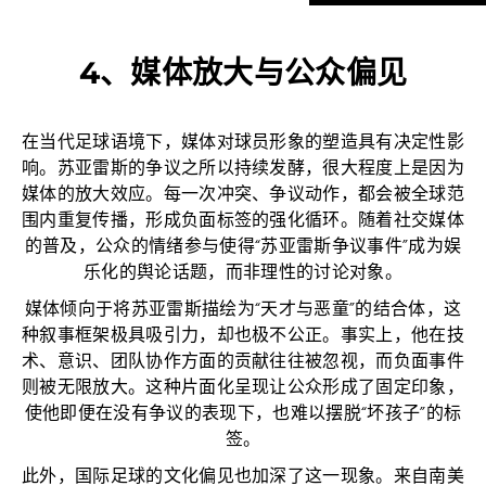
4、媒体放大与公众偏见
在当代足球语境下，媒体对球员形象的塑造具有决定性影
响。苏亚雷斯的争议之所以持续发酵，很大程度上是因为
媒体的放大效应。每一次冲突、争议动作，都会被全球范
围内重复传播，形成负面标签的强化循环。随着社交媒体
的普及，公众的情绪参与使得“苏亚雷斯争议事件”成为娱
乐化的舆论话题，而非理性的讨论对象。
媒体倾向于将苏亚雷斯描绘为“天才与恶童”的结合体，这
种叙事框架极具吸引力，却也极不公正。事实上，他在技
术、意识、团队协作方面的贡献往往被忽视，而负面事件
则被无限放大。这种片面化呈现让公众形成了固定印象，
使他即便在没有争议的表现下，也难以摆脱“坏孩子”的标
签。
此外，国际足球的文化偏见也加深了这一现象。来自南美