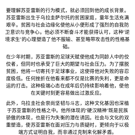
要理解苏亚雷斯的行为模式，就必须回到他的成长背景。
苏亚雷斯出生于乌拉圭萨尔托的贫困家庭，童年生活充满
艰辛。贫困与社会边缘化使他从小便形成了强烈的自我防
卫意识与竞争心。他必须不断奋斗才能获得认可，这种“逆
境求生”的心理塑造了他不服输、甚至略带攻击性的性格基
础。
在少年时期，苏亚雷斯的足球天赋使他成为同龄人中的佼
佼者，但同时也承受了巨大的期望与社会压力。为了摆脱
贫困，他将一切寄托于足球事业，这使得他对失败的容忍
度极低。任何挫折在他看来都不仅是比赛的失利，更是命
运的打击。这种极端心态在成年后仍持续影响着他，使他
在关键时刻更容易做出过激反应。
此外，乌拉圭社会崇尚坚韧与斗志，这种文化基因也深植
于苏亚雷斯的性格之中。他所体现的“硬汉精神”既是民族
骄傲的体现，也是行为失衡的潜在诱因。社会与文化的双
重塑造，使苏亚雷斯在面对压力与质疑时，更倾向于以极
端方式证明自我，而非通过克制来化解矛盾。