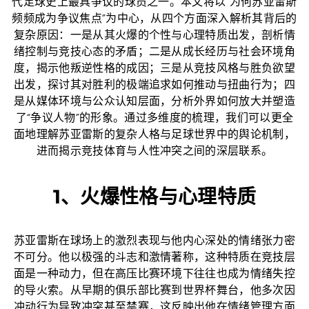
代足球史上最具争议的球员之一。本文将以“为何苏亚雷斯
频频成为争议焦点”为中心，从四个方面深入解析其背后的
复杂原因：一是从其火爆的个性与心理特质出发，剖析情
绪控制与竞技心态的矛盾；二是从成长经历与社会环境角
度，揭示他叛逆性格的成因；三是从竞技风格与胜负欲望
出发，探讨其对胜利的极端追求如何推动与扭曲行为；四
是从媒体环境与公众认知层面，分析外界如何放大并塑造
了“争议人物”的形象。通过多维度的梳理，我们可以更全
面地理解苏亚雷斯的复杂人格与足球世界中的舆论机制，
进而揭示竞技体育与人性冲突之间的深层联系。
1、火爆性格与心理特质
苏亚雷斯在球场上的激烈表现与他内心深处的情绪张力密
不可分。他以极强的斗志和激情著称，这种特质在竞技层
面是一种动力，但在高压比赛环境下往往也成为情绪失控
的导火索。从早期的俱乐部比赛到世界杯舞台，他多次因
冲动行为导致冲突甚至禁赛，这反映出他在情绪管理方面