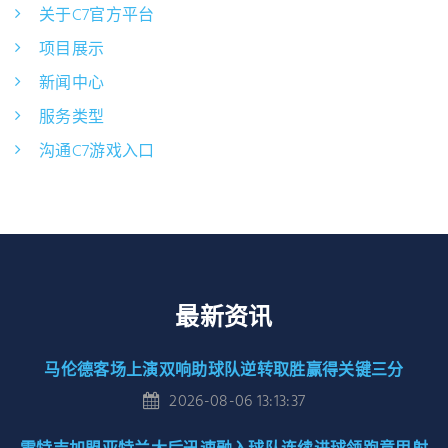
关于C7官方平台
项目展示
新闻中心
服务类型
沟通C7游戏入口
最新资讯
马伦德客场上演双响助球队逆转取胜赢得关键三分
2026-08-06 13:13:37