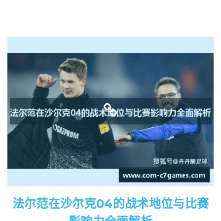
法尔范在沙尔克04的战术地位与比赛