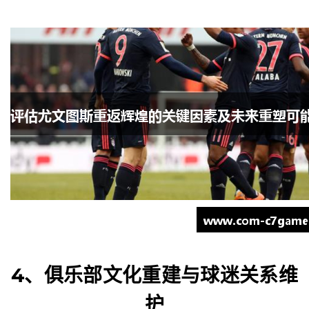
4、俱乐部文化重建与球迷关系维
护