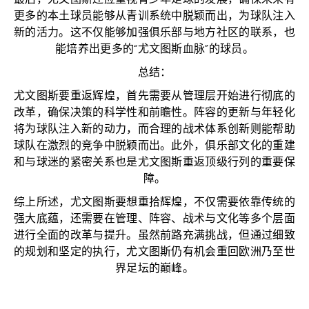
最后，尤文图斯还应重视青少年足球的发展，确保未来有
更多的本土球员能够从青训系统中脱颖而出，为球队注入
新的活力。这不仅能够加强俱乐部与地方社区的联系，也
能培养出更多的“尤文图斯血脉”的球员。
总结：
尤文图斯要重返辉煌，首先需要从管理层开始进行彻底的
改革，确保决策的科学性和前瞻性。阵容的更新与年轻化
将为球队注入新的动力，而合理的战术体系创新则能帮助
球队在激烈的竞争中脱颖而出。此外，俱乐部文化的重建
和与球迷的紧密关系也是尤文图斯重返顶级行列的重要保
障。
综上所述，尤文图斯要想重拾辉煌，不仅需要依靠传统的
强大底蕴，还需要在管理、阵容、战术与文化等多个层面
进行全面的改革与提升。虽然前路充满挑战，但通过细致
的规划和坚定的执行，尤文图斯仍有机会重回欧洲乃至世
界足坛的巅峰。