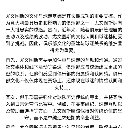
尤文图斯的文化与球迷基础是其长期成功的重要支撑。作
为意大利最具历史和影响力的俱乐部之一，尤文图斯拥有
一大批忠实的球迷。然而，近年来，随着俱乐部管理层的
变动以及成绩的波动，尤文图斯的文化认同和球迷基础受
到了挑战。因此，俱乐部文化的重建与球迷关系的维护显
得尤为重要。
首先，尤文图斯需要更加注重与球迷的互动和沟通。通过
社交媒体和线下活动等渠道，俱乐部应与球迷建立更加紧
密的联系，让他们感受到俱乐部的归属感和认同感。俱乐
部文化不仅仅体现在赛场上，还体现在球迷的情感认同和
支持上。
其次，俱乐部需要强化对球队历史传统的尊重，并将其融
入到日常运营与比赛中。例如，在赛事组织、球迷互动以
及赞助商选择等方面，尤文图斯应该保持对传统价值的坚
守，而不是单纯追求短期的商业利益。