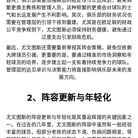
首先，俱乐部需要加强高层的稳定性与长远规划，避免频
繁更换主教练和管理人员。这种频繁的更换会对球队的士
气和长远发展产生不利影响。其次，俱乐部的财务状况也
需要在管理层的引领下得到重建，尤其是在欧足联的财政
公平竞争规则下，尤文图斯必须保持财务健康，避免通过
过度支出引发财政危机。
最后，尤文图斯还需要重新审视其转会策略，避免仅依赖
大牌球员引援。更重要的是，要通过精准的市场洞察和年
轻球员的培养，逐步建立起一支有着持续竞争力的球队。
管理层的远见卓识与决策能力将直接影响俱乐部未来的发
展方向。
2、阵容更新与年轻化
尤文图斯的阵容更新与年轻化是其重返辉煌的关键因素之
一。在过去的几年里，尤文图斯的阵容中虽然有一批经验
丰富的球员，但部分老将的状态下滑、伤病问题频发，导