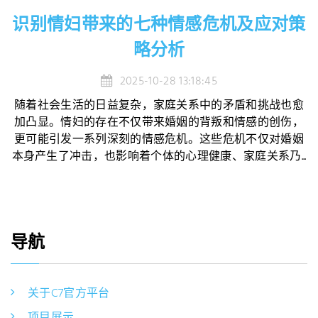
识别情妇带来的七种情感危机及应对策
略分析
2025-10-28 13:18:45
随着社会生活的日益复杂，家庭关系中的矛盾和挑战也愈
加凸显。情妇的存在不仅带来婚姻的背叛和情感的创伤，
更可能引发一系列深刻的情感危机。这些危机不仅对婚姻
本身产生了冲击，也影响着个体的心理健康、家庭关系乃...
导航
关于C7官方平台