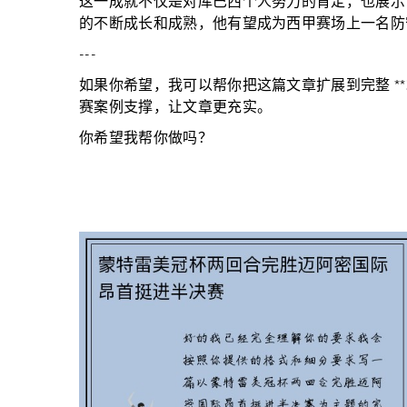
这一成就不仅是对库巴西个人努力的肯定，也展示
的不断成长和成熟，他有望成为西甲赛场上一名防
---
如果你希望，我可以帮你把这篇文章扩展到完整 **
赛案例支撑，让文章更充实。
你希望我帮你做吗？