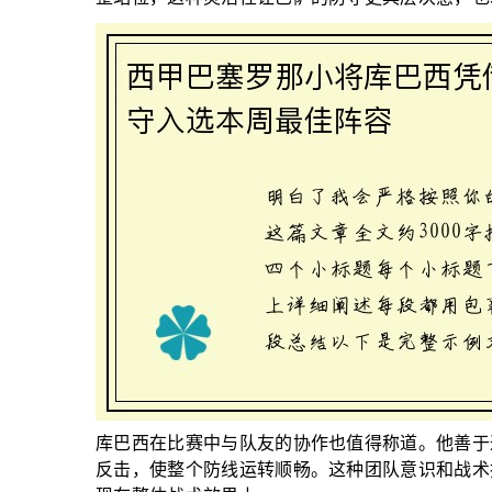
库巴西在比赛中与队友的协作也值得称道。他善于
反击，使整个防线运转顺畅。这种团队意识和战术