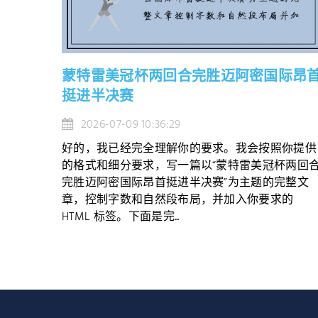
蒙特雷美冠杯两回合完胜迈阿密国际昂
挺进半决赛
2026-07-09 10:36:29
好的，我已经完全理解你的要求。我会按照你提供
的格式和细分要求，写一篇以“蒙特雷美冠杯两回
完胜迈阿密国际昂首挺进半决赛”为主题的完整文
章，控制字数和自然段布局，并加入你要求的
HTML 标签。下面是完...