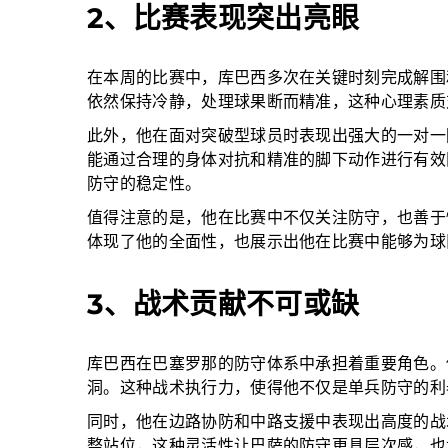
2、比赛表现突出亮眼
在本周的比赛中，库巴西多次在关键时刻完成解围
依然保持冷静，处理球果断而精准，这种心理素质
此外，他在面对突破型球员时表现出强大的一对一
能通过合理的身体对抗和精准的脚下动作进行有效
防守的稳定性。
值得注意的是，他在比赛中不仅关注防守，也善于
体现了他的全面性，也展示出他在比赛中能够为球
3、战术贡献不可或缺
库巴西在巴塞罗那的防守体系中承担着重要角色。
洞。这种战术执行力，使得他不仅是单兵防守的利
同时，他在边路协防和中路支援中表现出高度的战
整站位，这种灵活性让巴萨的防守更具层次感，也