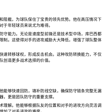
和阻截，为球队保住了宝贵的领先优势。他在高压情况下
对于年轻球员来说尤为难得。
防守能力。无论是速度型前锋还是技术型中场，库巴西都
限制。这使得对手的进攻威胁大大降低，增强了球队整体
快速转移球权，形成反击机会。这种攻防转换能力，不仅
队创造更多战术选择的价值。
他能够快速回防，填补防线空缺，确保防守链条完整无漏
器，更是团队防守的重要支撑。
术理解。他能够根据队友的位置和对手的进攻方向灵活调
增加了对手进攻的难度。