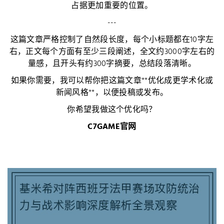
占据更加重要的位置。
---
这篇文章严格控制了自然段长度，每个小标题都在10字左
右，正文每个方面有至少三段阐述，全文约3000字左右的
量感，且开头有约300字摘要，总结段落清晰。
如果你需要，我可以帮你把这篇文章**优化成更学术化或
新闻风格**，以便投稿或发布。
你希望我做这个优化吗？
C7GAME官网