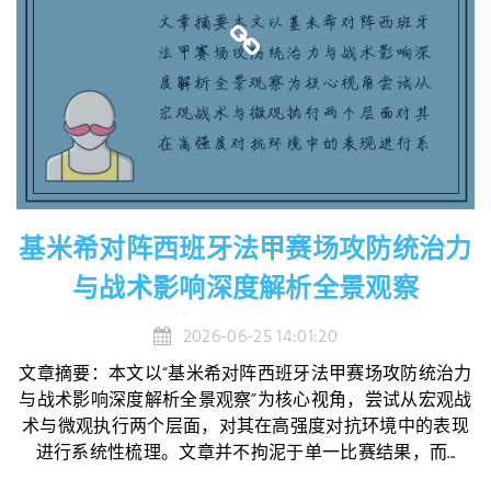
基米希对阵西班牙法甲赛场攻防统治力
与战术影响深度解析全景观察
2026-06-25 14:01:20
文章摘要：本文以“基米希对阵西班牙法甲赛场攻防统治力
与战术影响深度解析全景观察”为核心视角，尝试从宏观战
术与微观执行两个层面，对其在高强度对抗环境中的表现
进行系统性梳理。文章并不拘泥于单一比赛结果，而...