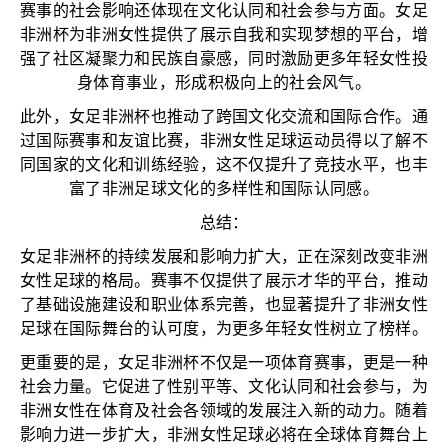
赛事的社会影响还体现在文化认同和社会参与方面。女足
非洲杯为非洲女性提供了展示自我和实现梦想的平台，增
强了社区凝聚力和民族自豪感，同时激励更多年轻女性投
身体育事业，形成积极向上的社会风气。
此外，女足非洲杯也推动了跨国文化交流和国际合作。通
过国际赛事和友谊比赛，非洲女性足球运动员得以了解不
同国家的文化和训练经验，这不仅提升了竞技水平，也丰
富了非洲足球文化的多样性和国际认同感。
总结：
女足非洲杯的持续发展和影响力扩大，正在深刻改变非洲
女性足球的格局。赛事不仅提供了展示才华的平台，推动
了基础设施建设和职业体系完善，也显著提升了非洲女性
足球在国际舞台的认可度，为更多年轻女性树立了榜样。
更重要的是，女足非洲杯不仅是一项体育赛事，更是一种
社会力量。它促进了性别平等、文化认同和社会参与，为
非洲女性在体育及社会各领域的发展注入新的动力。随着
影响力进一步扩大，非洲女性足球必将在全球体育舞台上