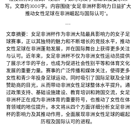
写。文章约3000字。内容围绕“女足非洲杯影响力日益扩大
推动女性足球在非洲崛起与国际认可”。
---
文章摘要：女足非洲杯作为非洲大陆最具影响力的女子足
球赛事，正以其独特的魅力和不断增长的竞技水平，推动
女性足球在非洲蓬勃发展，并在国际舞台上获得更多关注
与认可。近年来，女足非洲杯不仅为非洲女性运动员提供
了展示才华的平台，也成为促进社会性别平等和体育文化
发展的重要力量。赛事的广泛传播和媒体关注，使得更多
女性和青少年投身足球运动，同时吸引了国际足联及全球
赞助商的目光，从而带动非洲女性足球整体水平提升。通
过政策支持、基础设施建设、教育培训和跨国交流，女足
非洲杯正在成为非洲体育的重要符号，也推动了女性在体
育领域的地位提升。本文将从四个方面详细分析女足非洲
杯的影响力及其推动作用，全面展现非洲女性足球的崛起
历程及国际认可的进程。