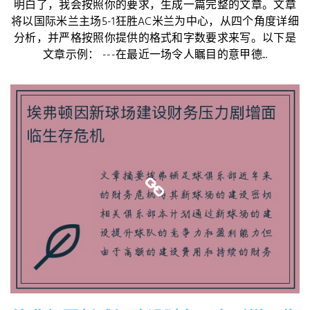
明白了，我会按照你的要求，生成一篇完整的文章。文章
将以国际米兰主场5-1狂胜AC米兰为中心，从四个角度详细
分析，并严格按照你提供的格式和字数要求来写。以下是
文章示例： ---在最近一场令人瞩目的意甲德...