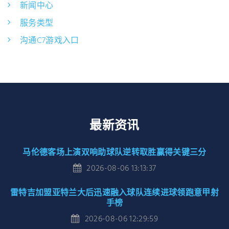
新闻中心
服务类型
沟通C7游戏入口
最新资讯
马伦德客场上演双响助球队逆转取胜赢得关键三分
2026-08-06 13:13:37
雷特吉加盟亚特兰大后迅速融入球队连续进球领跑意甲射
手榜
2026-08-06 12:29:59