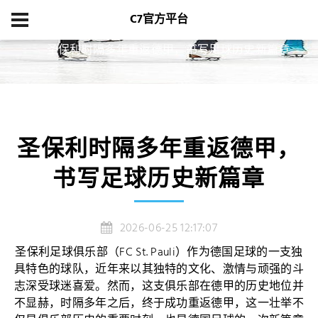
C7官方平台
首页
新闻中心
圣保利时隔多年重返德甲，书写足球历史新篇章
圣保利时隔多年重返德甲，
书写足球历史新篇章
2026-06-25 12:17:07
圣保利足球俱乐部（FC St. Pauli）作为德国足球的一支独
具特色的球队，近年来以其独特的文化、激情与顽强的斗
志深受球迷喜爱。然而，这支俱乐部在德甲的历史地位并
不显赫，时隔多年之后，终于成功重返德甲，这一壮举不