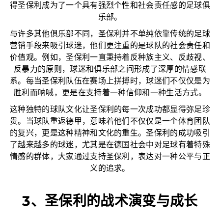
得圣保利成为了一个具有强烈个性和社会责任感的足球俱
乐部。
与许多其他俱乐部不同，圣保利并不单纯依靠传统的足球
营销手段来吸引球迷，他们更注重的是球队的社会责任和
价值观。例如，圣保利一直秉持着反种族主义、反歧视、
反暴力的原则，球迷和俱乐部之间形成了深厚的情感联
系。每当圣保利队伍在赛场上拼搏时，球迷们不仅仅是为
胜利而呐喊，更是在支持着一种信仰和一种生活方式。
这种独特的球队文化让圣保利的每一次成功都显得弥足珍
贵。当球队重返德甲，意味着他们不仅仅是一个体育团队
的复兴，更是这种精神和文化的重生。圣保利的成功吸引
了越来越多的球迷，尤其是在德国社会中对足球有着特殊
情感的群体，大家通过支持圣保利，表达对一种公平与正
义的追求。
3、圣保利的战术演变与成长