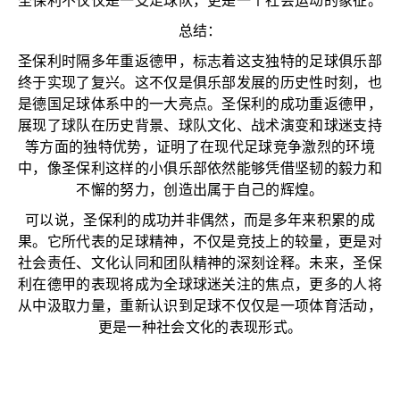
圣保利不仅仅是一支足球队，更是一个社会运动的象征。
总结：
圣保利时隔多年重返德甲，标志着这支独特的足球俱乐部
终于实现了复兴。这不仅是俱乐部发展的历史性时刻，也
是德国足球体系中的一大亮点。圣保利的成功重返德甲，
展现了球队在历史背景、球队文化、战术演变和球迷支持
等方面的独特优势，证明了在现代足球竞争激烈的环境
中，像圣保利这样的小俱乐部依然能够凭借坚韧的毅力和
不懈的努力，创造出属于自己的辉煌。
可以说，圣保利的成功并非偶然，而是多年来积累的成
果。它所代表的足球精神，不仅是竞技上的较量，更是对
社会责任、文化认同和团队精神的深刻诠释。未来，圣保
利在德甲的表现将成为全球球迷关注的焦点，更多的人将
从中汲取力量，重新认识到足球不仅仅是一项体育活动，
更是一种社会文化的表现形式。