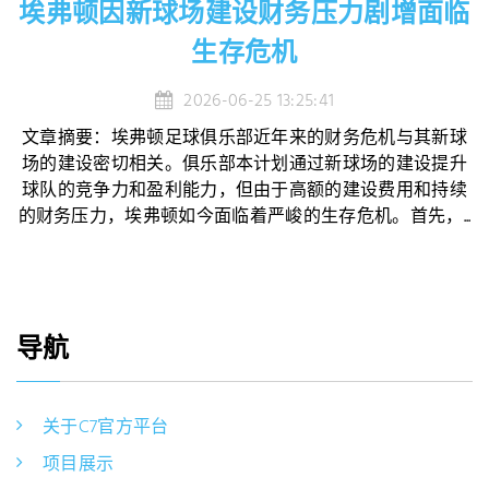
埃弗顿因新球场建设财务压力剧增面临
生存危机
2026-06-25 13:25:41
文章摘要：埃弗顿足球俱乐部近年来的财务危机与其新球
场的建设密切相关。俱乐部本计划通过新球场的建设提升
球队的竞争力和盈利能力，但由于高额的建设费用和持续
的财务压力，埃弗顿如今面临着严峻的生存危机。首先，...
导航
关于C7官方平台
项目展示