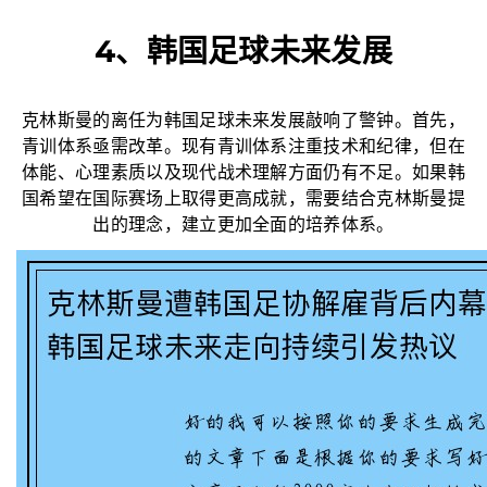
4、韩国足球未来发展
克林斯曼的离任为韩国足球未来发展敲响了警钟。首先，
青训体系亟需改革。现有青训体系注重技术和纪律，但在
体能、心理素质以及现代战术理解方面仍有不足。如果韩
国希望在国际赛场上取得更高成就，需要结合克林斯曼提
出的理念，建立更加全面的培养体系。