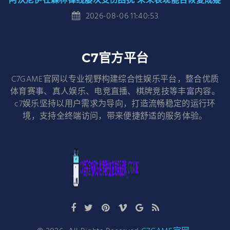
2026-08-06 11:40:53
C7官方平台
C7GAME官网以专业视野构建综合性娱乐平台，整合优质
体育赛事、真人娱乐、电竞直播、棋牌竞技等丰富内容。
c7娱乐坚持以用户需求为导向，打造流畅稳定的运行环
境，支持全终端访问，带来便捷舒适的服务体验。