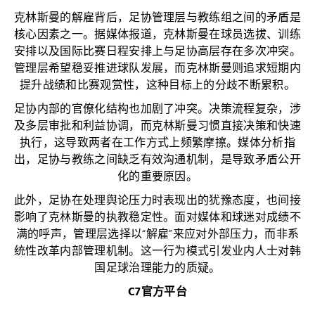
克林斯曼的解雇背后，足协管理层与教练组之间的矛盾是
核心因素之一。据媒体报道，克林斯曼在球员选拔、训练
安排以及国际比赛日程安排上与足协高层存在多次冲突。
管理层希望稳妥推进球队发展，而克林斯曼则追求短期内
提升战绩和比赛观赏性，这种目标上的分歧不断累积。
足协内部的官僚化结构也加剧了冲突。决策流程复杂，涉
及多层审批和利益协调，而克林斯曼习惯直接决策和快速
执行，这导致两者在工作方式上频繁摩擦。媒体分析指
出，足协与教练之间缺乏有效沟通机制，是导致矛盾公开
化的重要原因。
此外，足协在处理舆论压力时表现出的犹豫态度，也间接
影响了克林斯曼的执教稳定性。面对媒体和球迷对成绩不
满的呼声，管理层选择以“解雇”来应对外部压力，而非系
统性改革内部管理机制。这一行为模式引发业内人士对韩
国足球治理能力的质疑。
C7官方平台