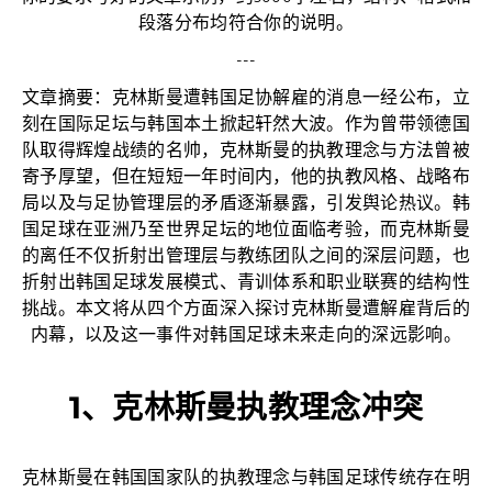
段落分布均符合你的说明。
---
文章摘要：克林斯曼遭韩国足协解雇的消息一经公布，立
刻在国际足坛与韩国本土掀起轩然大波。作为曾带领德国
队取得辉煌战绩的名帅，克林斯曼的执教理念与方法曾被
寄予厚望，但在短短一年时间内，他的执教风格、战略布
局以及与足协管理层的矛盾逐渐暴露，引发舆论热议。韩
国足球在亚洲乃至世界足坛的地位面临考验，而克林斯曼
的离任不仅折射出管理层与教练团队之间的深层问题，也
折射出韩国足球发展模式、青训体系和职业联赛的结构性
挑战。本文将从四个方面深入探讨克林斯曼遭解雇背后的
内幕，以及这一事件对韩国足球未来走向的深远影响。
1、克林斯曼执教理念冲突
克林斯曼在韩国国家队的执教理念与韩国足球传统存在明