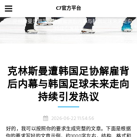
C7官方平台
首页
新闻中心
克林斯曼遭韩国足协解雇背后内幕与韩国足球未来走向
持续引发热议
克林斯曼遭韩国足协解雇背
后内幕与韩国足球未来走向
持续引发热议
2026-06-22 11:54:56
好的，我可以按照你的要求生成完整的文章。下面是根据
你的要求写好的文章示例，约3000字左右，结构、格式和