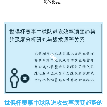
彩的比赛。
世俱杯赛事中球队进攻效率演变趋势的