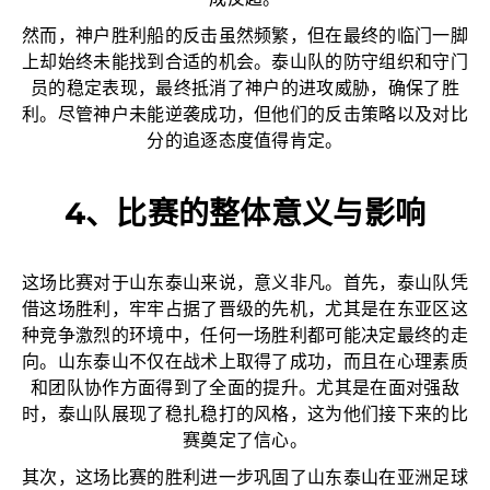
成反超。
然而，神户胜利船的反击虽然频繁，但在最终的临门一脚
上却始终未能找到合适的机会。泰山队的防守组织和守门
员的稳定表现，最终抵消了神户的进攻威胁，确保了胜
利。尽管神户未能逆袭成功，但他们的反击策略以及对比
分的追逐态度值得肯定。
4、比赛的整体意义与影响
这场比赛对于山东泰山来说，意义非凡。首先，泰山队凭
借这场胜利，牢牢占据了晋级的先机，尤其是在东亚区这
种竞争激烈的环境中，任何一场胜利都可能决定最终的走
向。山东泰山不仅在战术上取得了成功，而且在心理素质
和团队协作方面得到了全面的提升。尤其是在面对强敌
时，泰山队展现了稳扎稳打的风格，这为他们接下来的比
赛奠定了信心。
其次，这场比赛的胜利进一步巩固了山东泰山在亚洲足球