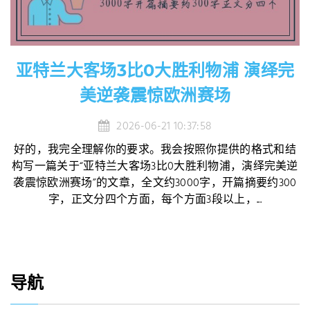
亚特兰大客场3比0大胜利物浦 演绎完
美逆袭震惊欧洲赛场
2026-06-21 10:37:58
好的，我完全理解你的要求。我会按照你提供的格式和结
构写一篇关于“亚特兰大客场3比0大胜利物浦，演绎完美逆
袭震惊欧洲赛场”的文章，全文约3000字，开篇摘要约300
字，正文分四个方面，每个方面3段以上，...
导航