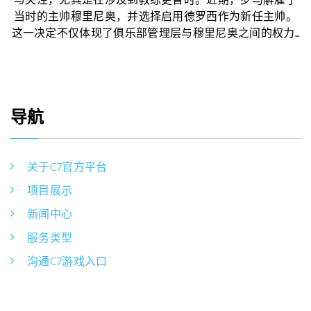
与关注，尤其是在涉及到教练更替时。近期，罗马解雇了
当时的主帅穆里尼奥，并选择启用德罗西作为新任主帅。
这一决定不仅体现了俱乐部管理层与穆里尼奥之间的权力...
导航
关于C7官方平台
项目展示
新闻中心
服务类型
沟通C7游戏入口