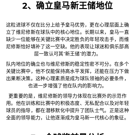
2、确立皇马新王储地位
这粒进球不仅在比分上给予皇马优势，更在心理层面上确
立了维尼修斯在球队中的核心地位。长期以来，皇马一直
缺少一位能够在关键比赛中决定胜负的年轻攻击手，而维
尼修斯恰好填补了这一空缺。他的表现让球迷和俱乐部高
层一致认可其“新王储”的潜力。
队内地位的确立也与维尼修斯的稳定性密不可分。在多个
关键比赛中，他不仅能保持高水平发挥，还能在压力下做
出果断决策。这种心理素质是成为球队领袖的必要条件，
也进一步增强了他在队内的影响力。
更重要的是，维尼修斯的领导力体现在比赛外的示范作
用。他在训练和比赛中的积极态度、无私配合以及对年轻
球员的指导，都在潜移默化中提升了团队士气。正是这种
全面的领导能力，让他逐渐成为皇马新一代核心的象征。