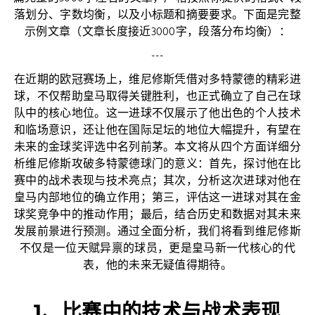
落划分、字数均衡，以及小标题和摘要要求。下面是完整
示例文章（文章长度接近3000字，段落分布均衡）：
---
在近期的欧冠赛场上，维尼修斯凭借对多特蒙德的精彩进
球，不仅帮助皇马取得关键胜利，也正式确立了自己在球
队中的核心地位。这一进球不仅展示了他出色的个人技术
和临场意识，还让他在国际足坛的地位大幅提升，有望在
未来的金球奖评选中名列前茅。本文将从四个方面详细分
析维尼修斯攻破多特蒙德球门的意义：首先，探讨他在比
赛中的战术表现与技术亮点；其次，分析这次进球对他在
皇马内部地位的确立作用；第三，评估这一进球对其在金
球奖竞争中的推动作用；最后，结合历史和数据对其未来
发展前景进行预测。通过全面分析，我们将看到维尼修斯
不仅是一位天赋异禀的球员，更是皇马新一代核心的代
表，他的未来无疑值得期待。
1、比赛中的技术与战术表现