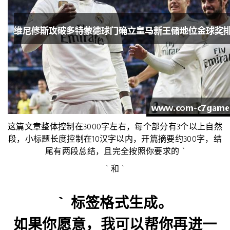
这篇文章整体控制在3000字左右，每个部分有3个以上自然
段，小标题长度控制在10汉字以内，开篇摘要约300字，结
尾有两段总结，且完全按照你要求的 `
` 和 `
` 标签格式生成。
如果你愿意，我可以帮你再进一